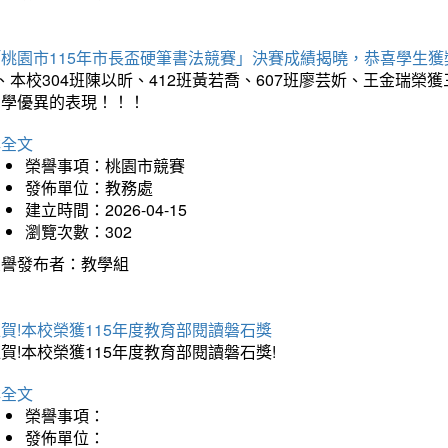
「桃園市115年市長盃硬筆書法競賽」決賽成績揭曉，恭喜學生獲
、本校304班陳以昕、412班黃若喬、607班廖芸妡、王金瑞
同學優異的表現！！！
詳全文
榮譽事項：桃園市競賽
發佈單位：教務處
建立時間：2026-04-15
瀏覽次數：302
榮譽發布者：教學組
賀!本校榮獲115年度教育部閱讀磐石獎
賀!本校榮獲115年度教育部閱讀磐石獎!
詳全文
榮譽事項：
發佈單位：