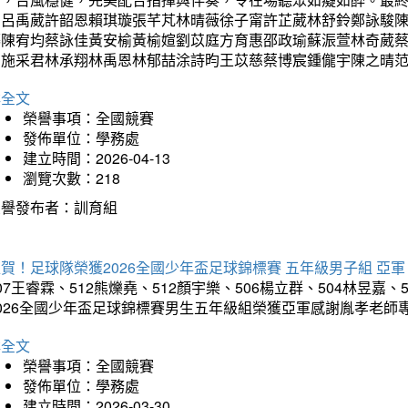
勳呂禹葳許韶恩賴琪璇張芊芃林晴薇徐子甯許芷葳林舒鈴鄭詠駿
蓁陳宥均蔡詠佳黃安榆黃榆媗劉苡庭方育惠邵政瑜蘇浱萱林奇葳
昀施采君林承翔林禹恩林郁喆涂詩昀王苡慈蔡博宸鍾儱宇陳之晴
詳全文
榮譽事項：全國競賽
發佈單位：學務處
建立時間：2026-04-13
瀏覽次數：218
榮譽發布者：訓育組
賀！足球隊榮獲2026全國少年盃足球錦標賽 五年級男子組 亞軍
07王睿霖、512熊爍堯、512顏宇樂、506楊立群、504林昱嘉、
2026全國少年盃足球錦標賽男生五年級組榮獲亞軍感謝胤孝老師
詳全文
榮譽事項：全國競賽
發佈單位：學務處
建立時間：2026-03-30