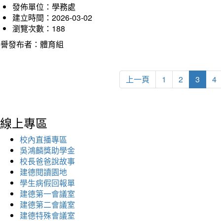
發佈單位：學務處
建立時間：2026-03-02
瀏覽次數：188
榮譽發布者：體育組
上一頁
1
2
3
4
線上專區
校內直播專區
吳鴻麟獎助學金
校長爸爸說故事
建德閱讀園地
學生病假回報單
建德第一會議室
建德第二會議室
建德特殊會議室