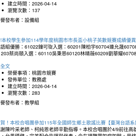
建立時間：2026-04-14
瀏覽次數：137
榮譽發布者：設備組
!本校學生參加114學年度桃園市市長盃小桃子英數競賽成績優
語組優勝：61022鐘可琁入選：60201陳柏宇60704連允晟6070
1203蔡尚頤入選：60110吳秉恩60120林晴薇60209劉華耀6070
詳全文
榮譽事項：桃園市競賽
發佈單位：教務處
建立時間：2026-04-14
瀏覽次數：283
榮譽發布者：教學組
狂賀！本校合唱團參加115年全國師生鄉土歌謠比賽【臺灣台語
感謝陳吟采老師、柯純恩老師辛勤指導。本校合唱團於4/9前往
力，台風穩健，完美配合指揮與伴奏，令在場聽眾如癡如醉。最