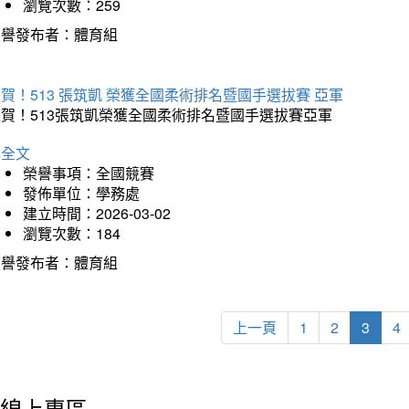
瀏覽次數：259
榮譽發布者：體育組
賀！513 張筑凱 榮獲全國柔術排名暨國手選拔賽 亞軍
狂賀！513張筑凱榮獲全國柔術排名暨國手選拔賽亞軍
詳全文
榮譽事項：全國競賽
發佈單位：學務處
建立時間：2026-03-02
瀏覽次數：184
榮譽發布者：體育組
上一頁
1
2
3
4
線上專區