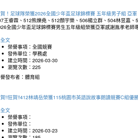
賀！足球隊榮獲2026全國少年盃足球錦標賽 五年級男子組 亞軍
07王睿霖、512熊爍堯、512顏宇樂、506楊立群、504林昱嘉、
2026全國少年盃足球錦標賽男生五年級組榮獲亞軍感謝胤孝老師
詳全文
榮譽事項：全國競賽
發佈單位：學務處
建立時間：2026-03-30
瀏覽次數：225
榮譽發布者：體育組
賀!!狂賀!!412林靖岳榮獲115桃園市英語說故事朗讀競賽C組優勝~
詳全文
榮譽事項：
發佈單位：
建立時間：2026-03-23
瀏覽次數：185