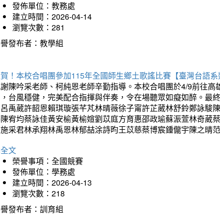
發佈單位：教務處
建立時間：2026-04-14
瀏覽次數：281
榮譽發布者：教學組
狂賀！本校合唱團參加115年全國師生鄉土歌謠比賽【臺灣台語
感謝陳吟采老師、柯純恩老師辛勤指導。本校合唱團於4/9前往
力，台風穩健，完美配合指揮與伴奏，令在場聽眾如癡如醉。最
勳呂禹葳許韶恩賴琪璇張芊芃林晴薇徐子甯許芷葳林舒鈴鄭詠駿
蓁陳宥均蔡詠佳黃安榆黃榆媗劉苡庭方育惠邵政瑜蘇浱萱林奇葳
昀施采君林承翔林禹恩林郁喆涂詩昀王苡慈蔡博宸鍾儱宇陳之晴
詳全文
榮譽事項：全國競賽
發佈單位：學務處
建立時間：2026-04-13
瀏覽次數：218
榮譽發布者：訓育組