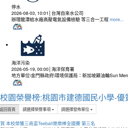
停水
2026-08-03, 10:01│台灣自來水公司
辦理龍潭給水廠高壓電氣設備檢驗 等三合一工程
more...
海洋污染
2026-05-19, 00:00│海洋保育署
地方單位\金門縣政府\環境保護局：新加坡籍油輪Sun Mer
校園榮譽榜:桃園市建德國民小學-優
返回首頁
請選擇榮譽事項
請選擇發佈單位
賀 本校榮獲三商盃Teeball樂樂棒全國賽 第三名