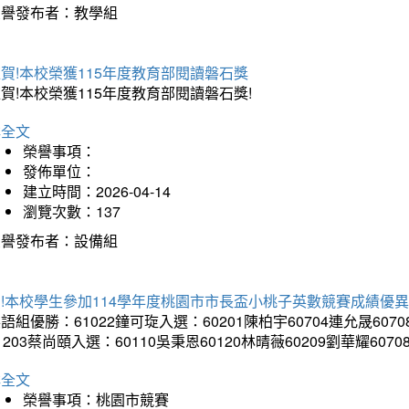
榮譽發布者：教學組
賀!本校榮獲115年度教育部閱讀磐石獎
賀!本校榮獲115年度教育部閱讀磐石獎!
詳全文
榮譽事項：
發佈單位：
建立時間：2026-04-14
瀏覽次數：137
榮譽發布者：設備組
!本校學生參加114學年度桃園市市長盃小桃子英數競賽成績優
語組優勝：61022鐘可琁入選：60201陳柏宇60704連允晟6070
1203蔡尚頤入選：60110吳秉恩60120林晴薇60209劉華耀6070
詳全文
榮譽事項：桃園市競賽