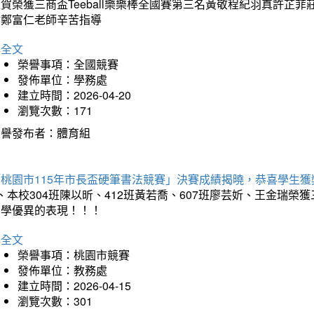
狂賀榮獲三商盃Teeball樂樂棒全國賽第三名黃敬程紀羽真許
謝鄭富仁老師辛苦指導
詳全文
榮譽事項：全國競賽
發佈單位：學務處
建立時間：2026-04-20
瀏覽次數：171
榮譽發布者：體育組
「桃園市115年市長盃硬筆書法競賽」決賽成績揭曉，恭喜學生獲
、本校304班陳以昕、412班黃若喬、607班廖芸妡、王金瑞
同學優異的表現！！！
詳全文
榮譽事項：桃園市競賽
發佈單位：教務處
建立時間：2026-04-15
瀏覽次數：301