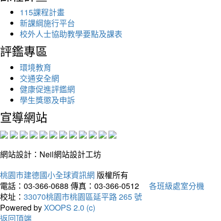
115課程計畫
新課綱施行平台
校外人士協助教學要點及課表
評鑑專區
環境教育
交通安全網
健康促進評鑑網
學生獎懲及申訴
宣導網站
網站設計：Neil網站設計工坊
桃園市建德國小全球資訊網
版權所有
電話：03-366-0688
傳真：03-366-0512
各班級處室分機
校址：
33070桃園市桃園區延平路 265 號
Powered by
XOOPS 2.0 (c)
返回頂端