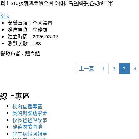
狂賀！513張筑凱榮獲全國柔術排名暨國手選拔賽亞軍
詳全文
榮譽事項：全國競賽
發佈單位：學務處
建立時間：2026-03-02
瀏覽次數：188
榮譽發布者：體育組
上一頁
1
2
3
4
線上專區
校內直播專區
吳鴻麟獎助學金
校長爸爸說故事
建德閱讀園地
學生病假回報單