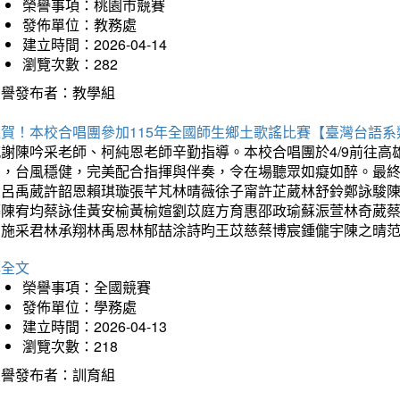
榮譽事項：桃園市競賽
發佈單位：教務處
建立時間：2026-04-14
瀏覽次數：282
榮譽發布者：教學組
狂賀！本校合唱團參加115年全國師生鄉土歌謠比賽【臺灣台語
感謝陳吟采老師、柯純恩老師辛勤指導。本校合唱團於4/9前往
力，台風穩健，完美配合指揮與伴奏，令在場聽眾如癡如醉。最
勳呂禹葳許韶恩賴琪璇張芊芃林晴薇徐子甯許芷葳林舒鈴鄭詠駿
蓁陳宥均蔡詠佳黃安榆黃榆媗劉苡庭方育惠邵政瑜蘇浱萱林奇葳
昀施采君林承翔林禹恩林郁喆涂詩昀王苡慈蔡博宸鍾儱宇陳之晴
詳全文
榮譽事項：全國競賽
發佈單位：學務處
建立時間：2026-04-13
瀏覽次數：218
榮譽發布者：訓育組