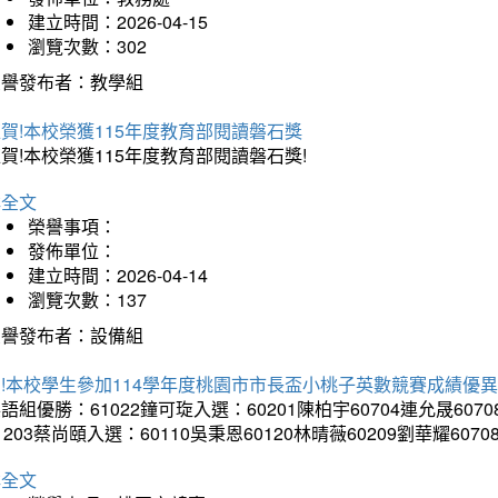
建立時間：2026-04-15
瀏覽次數：302
榮譽發布者：教學組
賀!本校榮獲115年度教育部閱讀磐石獎
賀!本校榮獲115年度教育部閱讀磐石獎!
詳全文
榮譽事項：
發佈單位：
建立時間：2026-04-14
瀏覽次數：137
榮譽發布者：設備組
!本校學生參加114學年度桃園市市長盃小桃子英數競賽成績優
語組優勝：61022鐘可琁入選：60201陳柏宇60704連允晟6070
1203蔡尚頤入選：60110吳秉恩60120林晴薇60209劉華耀6070
詳全文