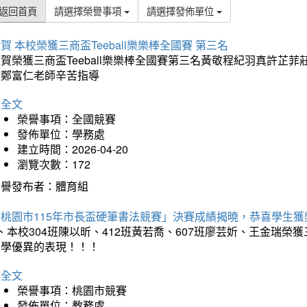
返回首頁
請選擇榮譽事項
請選擇發佈單位
賀 本校榮獲三商盃Teeball樂樂棒全國賽 第三名
狂賀榮獲三商盃Teeball樂樂棒全國賽第三名黃敬程紀羽真許
謝鄭富仁老師辛苦指導
詳全文
榮譽事項：全國競賽
發佈單位：學務處
建立時間：2026-04-20
瀏覽次數：172
榮譽發布者：體育組
「桃園市115年市長盃硬筆書法競賽」決賽成績揭曉，恭喜學生獲
、本校304班陳以昕、412班黃若喬、607班廖芸妡、王金瑞
同學優異的表現！！！
詳全文
榮譽事項：桃園市競賽
發佈單位：教務處