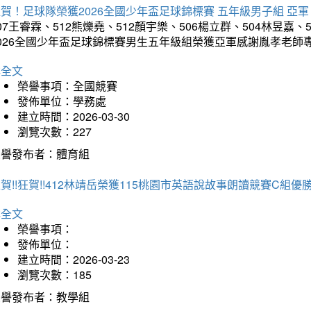
賀！足球隊榮獲2026全國少年盃足球錦標賽 五年級男子組 亞軍
07王睿霖、512熊爍堯、512顏宇樂、506楊立群、504林昱嘉、
2026全國少年盃足球錦標賽男生五年級組榮獲亞軍感謝胤孝老師
詳全文
榮譽事項：全國競賽
發佈單位：學務處
建立時間：2026-03-30
瀏覽次數：227
榮譽發布者：體育組
賀!!狂賀!!412林靖岳榮獲115桃園市英語說故事朗讀競賽C組優勝~
詳全文
榮譽事項：
發佈單位：
建立時間：2026-03-23
瀏覽次數：185
榮譽發布者：教學組