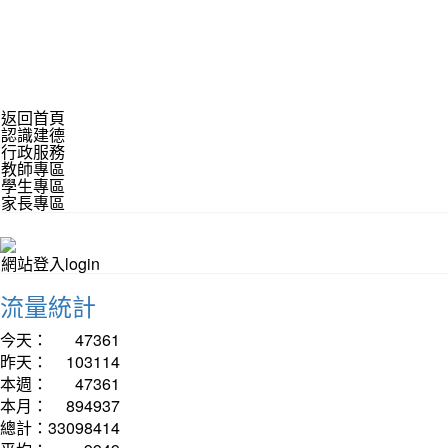
返回首頁
認識建德
行政服務
教師專區
學生專區
家長專區
網站登入login
流量統計
今天：
47361
昨天：
103114
本週：
47361
本月：
894937
總計：
33098414