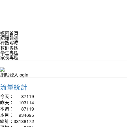
返回首頁
認識建德
行政服務
教師專區
學生專區
家長專區
網站登入login
流量統計
今天：
87119
昨天：
103114
本週：
87119
本月：
934695
總計：
33138172