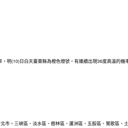
，明(10)日白天臺東縣為橙色燈號，有連續出現36度高溫的
範圍:新北市，三峽區、淡水區、樹林區、蘆洲區、五股區、鶯歌區