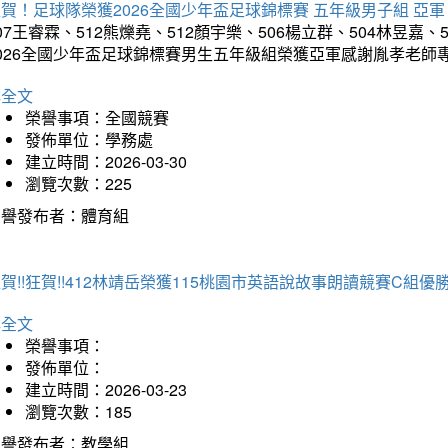
賀！足球隊榮獲2026全國少年盃足球錦標賽 五年級男子組 亞軍
07王睿霖、512熊爍堯、512顏宇樂、506楊立群、504林昱嘉、
2026全國少年盃足球錦標賽男生五年級組榮獲亞軍感謝胤孝老師
詳全文
榮譽事項：全國競賽
發佈單位：學務處
建立時間：2026-03-30
瀏覽次數：225
榮譽發布者：體育組
賀!!狂賀!!412林靖岳榮獲115桃園市英語說故事朗讀競賽C組優勝~
詳全文
榮譽事項：
發佈單位：
建立時間：2026-03-23
瀏覽次數：185
榮譽發布者：教學組