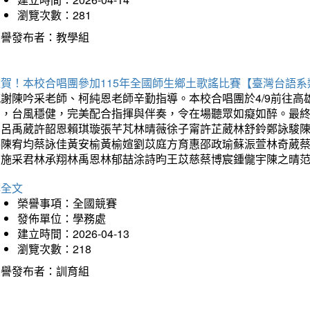
瀏覽次數：281
榮譽發布者：教學組
狂賀！本校合唱團參加115年全國師生鄉土歌謠比賽【臺灣台語
感謝陳吟采老師、柯純恩老師辛勤指導。本校合唱團於4/9前往
力，台風穩健，完美配合指揮與伴奏，令在場聽眾如癡如醉。最
勳呂禹葳許韶恩賴琪璇張芊芃林晴薇徐子甯許芷葳林舒鈴鄭詠駿
蓁陳宥均蔡詠佳黃安榆黃榆媗劉苡庭方育惠邵政瑜蘇浱萱林奇葳
昀施采君林承翔林禹恩林郁喆涂詩昀王苡慈蔡博宸鍾儱宇陳之晴
詳全文
榮譽事項：全國競賽
發佈單位：學務處
建立時間：2026-04-13
瀏覽次數：218
榮譽發布者：訓育組