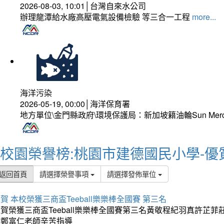
2026-08-03, 10:01│台灣自來水公司
辦理龍潭給水廠高壓電氣設備檢驗 等三合一工程
more...
海洋污染
2026-05-19, 00:00│海洋保育署
地方單位\金門縣政府\環境保護局：新加坡籍油輪Sun Mer
校園榮譽榜:桃園市建德國民小學-優
返回首頁
請選擇榮譽事項
請選擇發佈單位
賀 本校榮獲三商盃Teeball樂樂棒全國賽 第三名
狂賀榮獲三商盃Teeball樂樂棒全國賽第三名黃敬程紀羽真許
謝鄭富仁老師辛苦指導