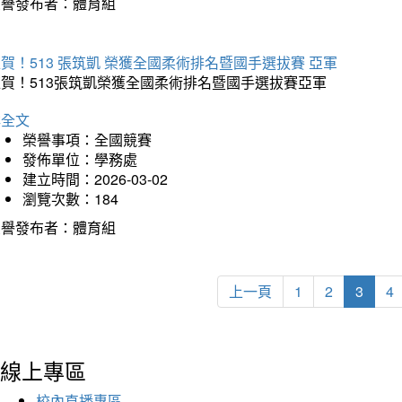
榮譽發布者：體育組
賀！513 張筑凱 榮獲全國柔術排名暨國手選拔賽 亞軍
狂賀！513張筑凱榮獲全國柔術排名暨國手選拔賽亞軍
詳全文
榮譽事項：全國競賽
發佈單位：學務處
建立時間：2026-03-02
瀏覽次數：184
榮譽發布者：體育組
上一頁
1
2
3
4
線上專區
校內直播專區