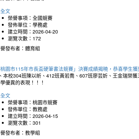
詳全文
榮譽事項：全國競賽
發佈單位：學務處
建立時間：2026-04-20
瀏覽次數：172
榮譽發布者：體育組
「桃園市115年市長盃硬筆書法競賽」決賽成績揭曉，恭喜學生獲
、本校304班陳以昕、412班黃若喬、607班廖芸妡、王金瑞
同學優異的表現！！！
詳全文
榮譽事項：桃園市競賽
發佈單位：教務處
建立時間：2026-04-15
瀏覽次數：301
榮譽發布者：教學組