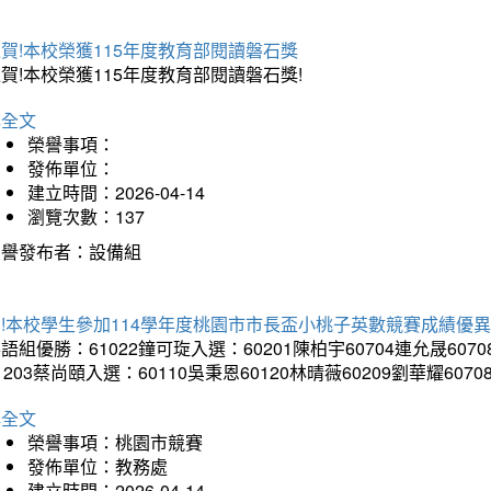
賀!本校榮獲115年度教育部閱讀磐石獎
賀!本校榮獲115年度教育部閱讀磐石獎!
詳全文
榮譽事項：
發佈單位：
建立時間：2026-04-14
瀏覽次數：137
榮譽發布者：設備組
!本校學生參加114學年度桃園市市長盃小桃子英數競賽成績優
語組優勝：61022鐘可琁入選：60201陳柏宇60704連允晟6070
1203蔡尚頤入選：60110吳秉恩60120林晴薇60209劉華耀6070
詳全文
榮譽事項：桃園市競賽
發佈單位：教務處
建立時間：2026-04-14