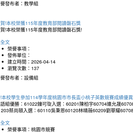
榮譽發布者：教學組
賀!本校榮獲115年度教育部閱讀磐石獎
賀!本校榮獲115年度教育部閱讀磐石獎!
詳全文
榮譽事項：
發佈單位：
建立時間：2026-04-14
瀏覽次數：137
榮譽發布者：設備組
!本校學生參加114學年度桃園市市長盃小桃子英數競賽成績優
語組優勝：61022鐘可琁入選：60201陳柏宇60704連允晟6070
1203蔡尚頤入選：60110吳秉恩60120林晴薇60209劉華耀6070
詳全文
榮譽事項：桃園市競賽