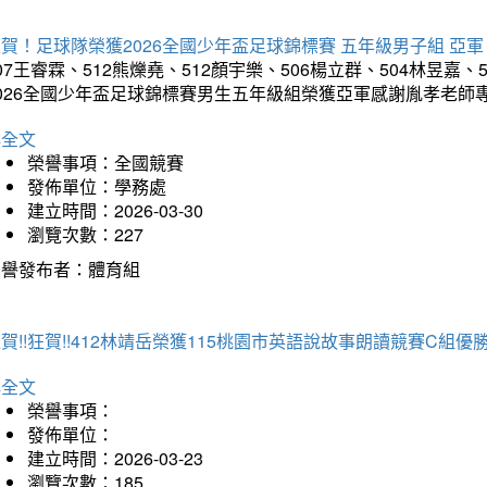
賀！足球隊榮獲2026全國少年盃足球錦標賽 五年級男子組 亞軍
07王睿霖、512熊爍堯、512顏宇樂、506楊立群、504林昱嘉、
2026全國少年盃足球錦標賽男生五年級組榮獲亞軍感謝胤孝老師
詳全文
榮譽事項：全國競賽
發佈單位：學務處
建立時間：2026-03-30
瀏覽次數：227
榮譽發布者：體育組
賀!!狂賀!!412林靖岳榮獲115桃園市英語說故事朗讀競賽C組優勝~
詳全文
榮譽事項：
發佈單位：
建立時間：2026-03-23
瀏覽次數：185