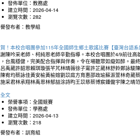
發佈單位：教務處
建立時間：2026-04-14
瀏覽次數：282
榮譽發布者：教學組
狂賀！本校合唱團參加115年全國師生鄉土歌謠比賽【臺灣台語
感謝陳吟采老師、柯純恩老師辛勤指導。本校合唱團於4/9前往
力，台風穩健，完美配合指揮與伴奏，令在場聽眾如癡如醉。最
勳呂禹葳許韶恩賴琪璇張芊芃林晴薇徐子甯許芷葳林舒鈴鄭詠駿
蓁陳宥均蔡詠佳黃安榆黃榆媗劉苡庭方育惠邵政瑜蘇浱萱林奇葳
昀施采君林承翔林禹恩林郁喆涂詩昀王苡慈蔡博宸鍾儱宇陳之晴
詳全文
榮譽事項：全國競賽
發佈單位：學務處
建立時間：2026-04-13
瀏覽次數：218
榮譽發布者：訓育組