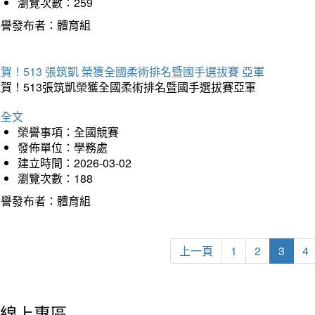
瀏覽次數：259
榮譽發布者：體育組
賀！513 張筑凱 榮獲全國柔術排名暨國手選拔賽 亞軍
狂賀！513張筑凱榮獲全國柔術排名暨國手選拔賽亞軍
詳全文
榮譽事項：全國競賽
發佈單位：學務處
建立時間：2026-03-02
瀏覽次數：188
榮譽發布者：體育組
上一頁
1
2
3
4
線上專區