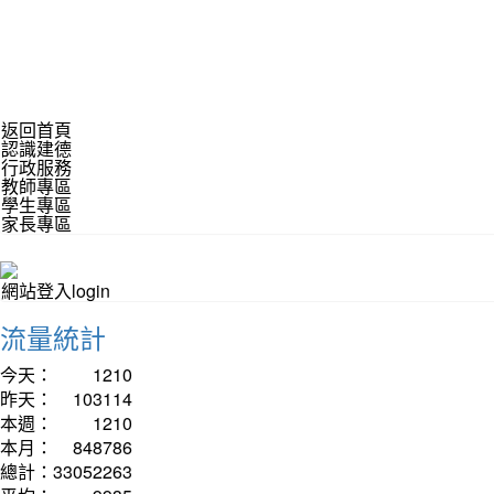
返回首頁
認識建德
行政服務
教師專區
學生專區
家長專區
網站登入login
流量統計
今天：
1210
昨天：
103114
本週：
1210
本月：
848786
總計：
33052263