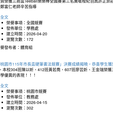
狂賀榮獲三商盃Teeball樂樂棒全國賽第三名黃敬程紀羽真許
謝鄭富仁老師辛苦指導
詳全文
榮譽事項：全國競賽
發佈單位：學務處
建立時間：2026-04-20
瀏覽次數：172
榮譽發布者：體育組
「桃園市115年市長盃硬筆書法競賽」決賽成績揭曉，恭喜學生獲
、本校304班陳以昕、412班黃若喬、607班廖芸妡、王金瑞
同學優異的表現！！！
詳全文
榮譽事項：桃園市競賽
發佈單位：教務處
建立時間：2026-04-15
瀏覽次數：302