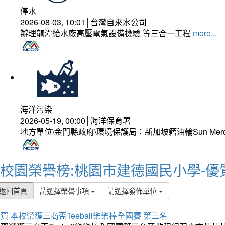
停水
2026-08-03, 10:01│台灣自來水公司
辦理龍潭給水廠高壓電氣設備檢驗 等三合一工程
more...
海洋污染
2026-05-19, 00:00│海洋保育署
地方單位\金門縣政府\環境保護局：新加坡籍油輪Sun Mer
校園榮譽榜:桃園市建德國民小學-優
返回首頁
請選擇榮譽事項
請選擇發佈單位
賀 本校榮獲三商盃Teeball樂樂棒全國賽 第三名