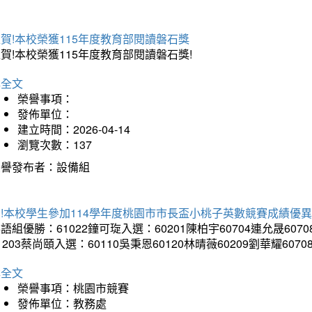
賀!本校榮獲115年度教育部閱讀磐石獎
賀!本校榮獲115年度教育部閱讀磐石獎!
詳全文
榮譽事項：
發佈單位：
建立時間：2026-04-14
瀏覽次數：137
榮譽發布者：設備組
!本校學生參加114學年度桃園市市長盃小桃子英數競賽成績優
語組優勝：61022鐘可琁入選：60201陳柏宇60704連允晟6070
1203蔡尚頤入選：60110吳秉恩60120林晴薇60209劉華耀6070
詳全文
榮譽事項：桃園市競賽
發佈單位：教務處