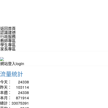
返回首頁
認識建德
行政服務
教師專區
學生專區
家長專區
網站登入login
流量統計
今天：
24338
昨天：
103114
本週：
24338
本月：
871914
總計：
33075391