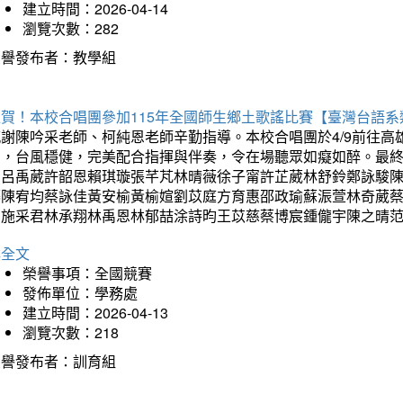
建立時間：2026-04-14
瀏覽次數：282
榮譽發布者：教學組
狂賀！本校合唱團參加115年全國師生鄉土歌謠比賽【臺灣台語
感謝陳吟采老師、柯純恩老師辛勤指導。本校合唱團於4/9前往
力，台風穩健，完美配合指揮與伴奏，令在場聽眾如癡如醉。最
勳呂禹葳許韶恩賴琪璇張芊芃林晴薇徐子甯許芷葳林舒鈴鄭詠駿
蓁陳宥均蔡詠佳黃安榆黃榆媗劉苡庭方育惠邵政瑜蘇浱萱林奇葳
昀施采君林承翔林禹恩林郁喆涂詩昀王苡慈蔡博宸鍾儱宇陳之晴
詳全文
榮譽事項：全國競賽
發佈單位：學務處
建立時間：2026-04-13
瀏覽次數：218
榮譽發布者：訓育組