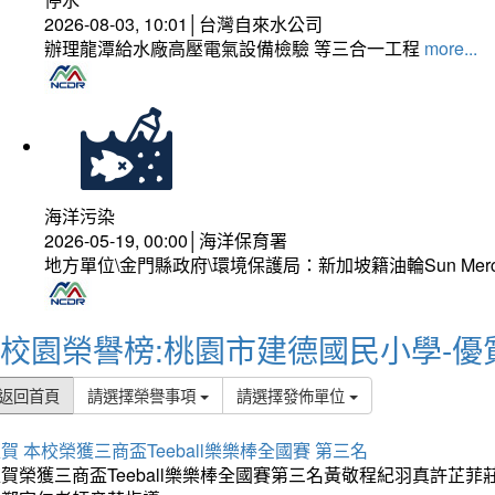
2026-08-03, 10:01│台灣自來水公司
辦理龍潭給水廠高壓電氣設備檢驗 等三合一工程
more...
海洋污染
2026-05-19, 00:00│海洋保育署
地方單位\金門縣政府\環境保護局：新加坡籍油輪Sun Mer
校園榮譽榜:桃園市建德國民小學-優
返回首頁
請選擇榮譽事項
請選擇發佈單位
賀 本校榮獲三商盃Teeball樂樂棒全國賽 第三名
狂賀榮獲三商盃Teeball樂樂棒全國賽第三名黃敬程紀羽真許