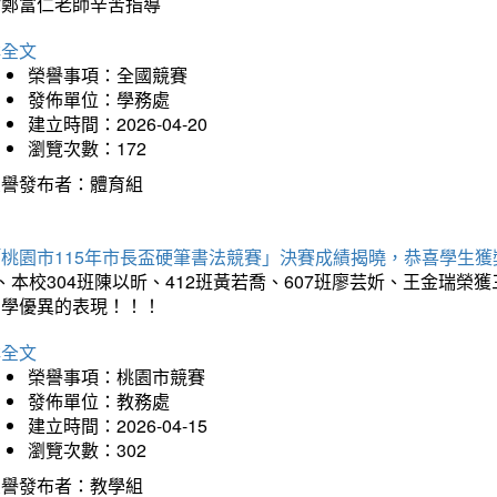
謝鄭富仁老師辛苦指導
詳全文
榮譽事項：全國競賽
發佈單位：學務處
建立時間：2026-04-20
瀏覽次數：172
榮譽發布者：體育組
「桃園市115年市長盃硬筆書法競賽」決賽成績揭曉，恭喜學生獲
、本校304班陳以昕、412班黃若喬、607班廖芸妡、王金瑞
同學優異的表現！！！
詳全文
榮譽事項：桃園市競賽
發佈單位：教務處
建立時間：2026-04-15
瀏覽次數：302
榮譽發布者：教學組