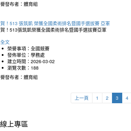
榮譽發布者：體育組
賀！513 張筑凱 榮獲全國柔術排名暨國手選拔賽 亞軍
狂賀！513張筑凱榮獲全國柔術排名暨國手選拔賽亞軍
詳全文
榮譽事項：全國競賽
發佈單位：學務處
建立時間：2026-03-02
瀏覽次數：188
榮譽發布者：體育組
上一頁
1
2
3
4
線上專區