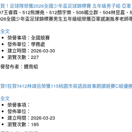
賀！足球隊榮獲2026全國少年盃足球錦標賽 五年級男子組 亞軍
07王睿霖、512熊爍堯、512顏宇樂、506楊立群、504林昱嘉、
2026全國少年盃足球錦標賽男生五年級組榮獲亞軍感謝胤孝老師
詳全文
榮譽事項：全國競賽
發佈單位：學務處
建立時間：2026-03-30
瀏覽次數：227
榮譽發布者：體育組
賀!!狂賀!!412林靖岳榮獲115桃園市英語說故事朗讀競賽C組優勝~
詳全文
榮譽事項：
發佈單位：
建立時間：2026-03-23
瀏覽次數：185