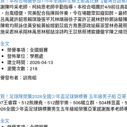
狂賀！本校合唱團參加115年全國師生鄉土歌謠比賽【臺灣台語
感謝陳吟采老師、柯純恩老師辛勤指導。本校合唱團於4/9前往
力，台風穩健，完美配合指揮與伴奏，令在場聽眾如癡如醉。最
勳呂禹葳許韶恩賴琪璇張芊芃林晴薇徐子甯許芷葳林舒鈴鄭詠駿
蓁陳宥均蔡詠佳黃安榆黃榆媗劉苡庭方育惠邵政瑜蘇浱萱林奇葳
昀施采君林承翔林禹恩林郁喆涂詩昀王苡慈蔡博宸鍾儱宇陳之晴
詳全文
榮譽事項：全國競賽
發佈單位：學務處
建立時間：2026-04-13
瀏覽次數：218
榮譽發布者：訓育組
賀！足球隊榮獲2026全國少年盃足球錦標賽 五年級男子組 亞軍
07王睿霖、512熊爍堯、512顏宇樂、506楊立群、504林昱嘉、
2026全國少年盃足球錦標賽男生五年級組榮獲亞軍感謝胤孝老師
詳全文
榮譽事項：全國競賽