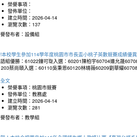
榮譽事項：
發佈單位：
建立時間：2026-04-14
瀏覽次數：137
榮譽發布者：設備組
!本校學生參加114學年度桃園市市長盃小桃子英數競賽成績優
語組優勝：61022鐘可琁入選：60201陳柏宇60704連允晟6070
1203蔡尚頤入選：60110吳秉恩60120林晴薇60209劉華耀6070
詳全文
榮譽事項：桃園市競賽
發佈單位：教務處
建立時間：2026-04-14
瀏覽次數：281
榮譽發布者：教學組