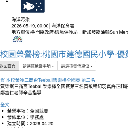
海洋污染
2026-05-19, 00:00│海洋保育署
地方單位\金門縣政府\環境保護局：新加坡籍油輪Sun Mer
校園榮譽榜:桃園市建德國民小學-優
返回首頁
請選擇榮譽事項
請選擇發佈單位
賀 本校榮獲三商盃Teeball樂樂棒全國賽 第三名
狂賀榮獲三商盃Teeball樂樂棒全國賽第三名黃敬程紀羽真許
謝鄭富仁老師辛苦指導
詳全文
榮譽事項：全國競賽
發佈單位：學務處
建立時間：2026-04-20