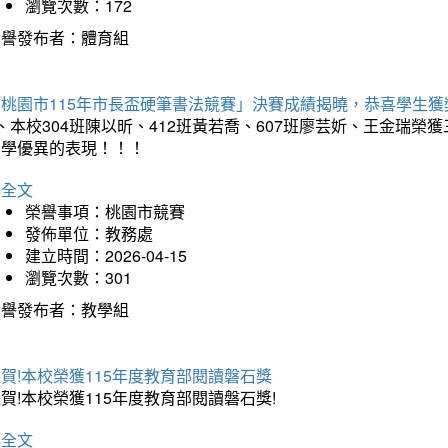
瀏覽次數：172
榮譽發布者：體育組
「桃園市115年市長盃硬筆書法競賽」決賽成績揭曉，恭喜學生獲
、本校304班陳以昕、412班黃若喬、607班廖芸妡、王金瑞
同學優異的表現！！！
詳全文
榮譽事項：桃園市競賽
發佈單位：教務處
建立時間：2026-04-15
瀏覽次數：301
榮譽發布者：教學組
賀!本校榮獲115年度教育部閱讀磐石獎
賀!本校榮獲115年度教育部閱讀磐石獎!
詳全文