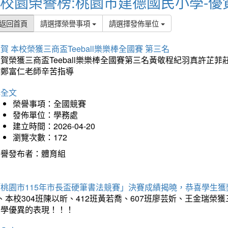
校園榮譽榜:桃園市建德國民小學-優
返回首頁
請選擇榮譽事項
請選擇發佈單位
賀 本校榮獲三商盃Teeball樂樂棒全國賽 第三名
狂賀榮獲三商盃Teeball樂樂棒全國賽第三名黃敬程紀羽真許
謝鄭富仁老師辛苦指導
詳全文
榮譽事項：全國競賽
發佈單位：學務處
建立時間：2026-04-20
瀏覽次數：172
榮譽發布者：體育組
「桃園市115年市長盃硬筆書法競賽」決賽成績揭曉，恭喜學生獲
、本校304班陳以昕、412班黃若喬、607班廖芸妡、王金瑞
同學優異的表現！！！