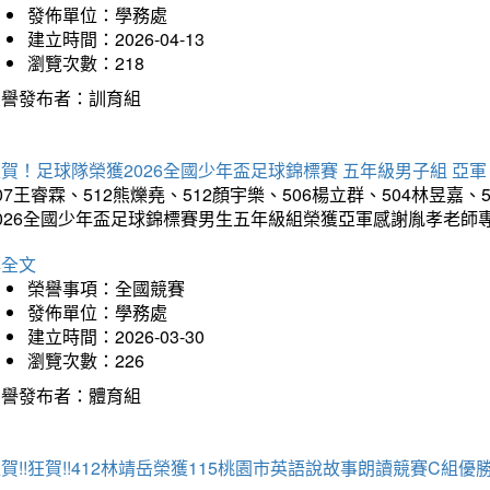
發佈單位：學務處
建立時間：2026-04-13
瀏覽次數：218
榮譽發布者：訓育組
賀！足球隊榮獲2026全國少年盃足球錦標賽 五年級男子組 亞軍
07王睿霖、512熊爍堯、512顏宇樂、506楊立群、504林昱嘉、
2026全國少年盃足球錦標賽男生五年級組榮獲亞軍感謝胤孝老師
詳全文
榮譽事項：全國競賽
發佈單位：學務處
建立時間：2026-03-30
瀏覽次數：226
榮譽發布者：體育組
賀!!狂賀!!412林靖岳榮獲115桃園市英語說故事朗讀競賽C組優勝~