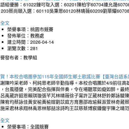
語組優勝：61022鐘可琁入選：60201陳柏宇60704連允晟6070
1203蔡尚頤入選：60110吳秉恩60120林晴薇60209劉華耀6070
詳全文
榮譽事項：桃園市競賽
發佈單位：教務處
建立時間：2026-04-14
瀏覽次數：281
榮譽發布者：教學組
狂賀！本校合唱團參加115年全國師生鄉土歌謠比賽【臺灣台語
感謝陳吟采老師、柯純恩老師辛勤指導。本校合唱團於4/9前往
力，台風穩健，完美配合指揮與伴奏，令在場聽眾如癡如醉。最
勳呂禹葳許韶恩賴琪璇張芊芃林晴薇徐子甯許芷葳林舒鈴鄭詠駿
蓁陳宥均蔡詠佳黃安榆黃榆媗劉苡庭方育惠邵政瑜蘇浱萱林奇葳
昀施采君林承翔林禹恩林郁喆涂詩昀王苡慈蔡博宸鍾儱宇陳之晴
詳全文
榮譽事項：全國競賽