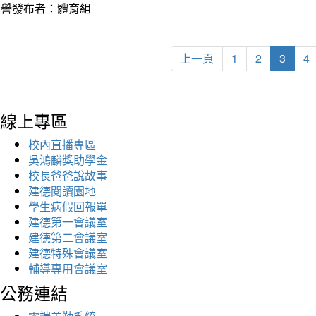
榮譽發布者：體育組
上一頁
1
2
3
4
線上專區
校內直播專區
吳鴻麟獎助學金
校長爸爸說故事
建德閱讀園地
學生病假回報單
建德第一會議室
建德第二會議室
建德特殊會議室
輔導專用會議室
公務連結