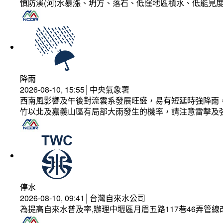
慎防溪(河)水暴漲、坍方、落石、低窪地區積水、低能見
降雨
2026-08-10, 15:55│中央氣象署
西南風影響及午後對流雲系發展旺盛，易有短延時強降雨，
竹以北及嘉義山區有局部大雨發生的機率，請注意雷擊及
停水
2026-08-10, 09:41│台灣自來水公司
為提高自來水普及率,辦理中壢區月眉五路117巷46弄管