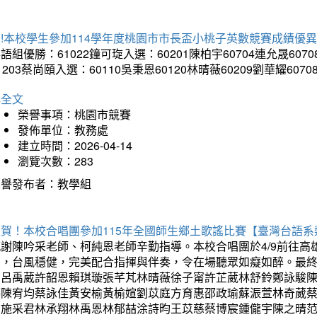
!本校學生參加114學年度桃園市市長盃小桃子英數競賽成績優
語組優勝：61022鐘可琁入選：60201陳柏宇60704連允晟6070
1203蔡尚頤入選：60110吳秉恩60120林晴薇60209劉華耀6070
詳全文
榮譽事項：桃園市競賽
發佈單位：教務處
建立時間：2026-04-14
瀏覽次數：283
榮譽發布者：教學組
狂賀！本校合唱團參加115年全國師生鄉土歌謠比賽【臺灣台語
感謝陳吟采老師、柯純恩老師辛勤指導。本校合唱團於4/9前往
力，台風穩健，完美配合指揮與伴奏，令在場聽眾如癡如醉。最
勳呂禹葳許韶恩賴琪璇張芊芃林晴薇徐子甯許芷葳林舒鈴鄭詠駿
蓁陳宥均蔡詠佳黃安榆黃榆媗劉苡庭方育惠邵政瑜蘇浱萱林奇葳
昀施采君林承翔林禹恩林郁喆涂詩昀王苡慈蔡博宸鍾儱宇陳之晴