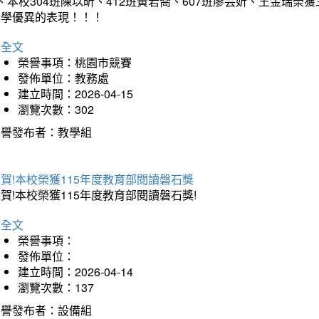
、本校304班陳以昕、412班黃若喬、607班廖芸妡、王金瑞
同學優異的表現！！！
詳全文
榮譽事項：桃園市競賽
發佈單位：教務處
建立時間：2026-04-15
瀏覽次數：302
榮譽發布者：教學組
賀!本校榮獲115年度教育部閱讀磐石獎
賀!本校榮獲115年度教育部閱讀磐石獎!
詳全文
榮譽事項：
發佈單位：
建立時間：2026-04-14
瀏覽次數：137
榮譽發布者：設備組