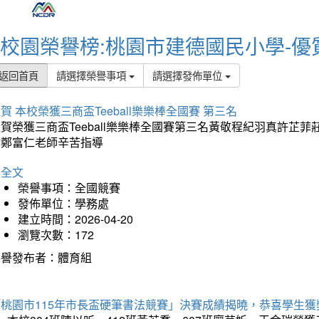
校園榮譽榜:桃園市建德國民小學-優
返回首頁
請選擇榮譽事項
請選擇發佈單位
賀 本校榮獲三商盃Teeball樂樂棒全國賽 第三名
狂賀榮獲三商盃Teeball樂樂棒全國賽第三名黃敬程紀羽真許
謝鄭富仁老師辛苦指導
詳全文
榮譽事項：全國競賽
發佈單位：學務處
建立時間：2026-04-20
瀏覽次數：172
榮譽發布者：體育組
「桃園市115年市長盃硬筆書法競賽」決賽成績揭曉，恭喜學生獲