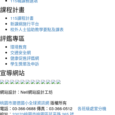
115職課務選填
課程計畫
115課程計畫
新課綱施行平台
校外人士協助教學要點及課表
評鑑專區
環境教育
交通安全網
健康促進評鑑網
學生獎懲及申訴
宣導網站
網站設計：Neil網站設計工坊
桃園市建德國小全球資訊網
版權所有
電話：03-366-0688
傳真：03-366-0512
各班級處室分機
校址：
33070桃園市桃園區延平路 265 號