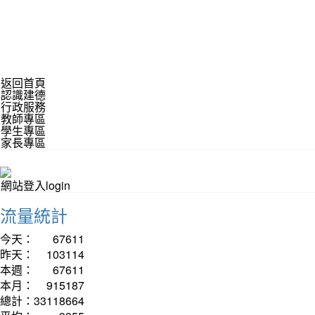
返回首頁
認識建德
行政服務
教師專區
學生專區
家長專區
網站登入login
流量統計
今天：
67611
昨天：
103114
本週：
67611
本月：
915187
總計：
33118664