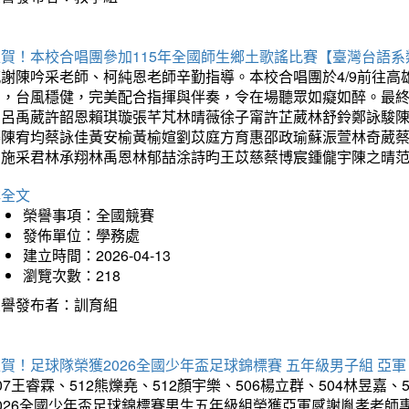
狂賀！本校合唱團參加115年全國師生鄉土歌謠比賽【臺灣台語
感謝陳吟采老師、柯純恩老師辛勤指導。本校合唱團於4/9前往
力，台風穩健，完美配合指揮與伴奏，令在場聽眾如癡如醉。最
勳呂禹葳許韶恩賴琪璇張芊芃林晴薇徐子甯許芷葳林舒鈴鄭詠駿
蓁陳宥均蔡詠佳黃安榆黃榆媗劉苡庭方育惠邵政瑜蘇浱萱林奇葳
昀施采君林承翔林禹恩林郁喆涂詩昀王苡慈蔡博宸鍾儱宇陳之晴
詳全文
榮譽事項：全國競賽
發佈單位：學務處
建立時間：2026-04-13
瀏覽次數：218
榮譽發布者：訓育組
賀！足球隊榮獲2026全國少年盃足球錦標賽 五年級男子組 亞軍
07王睿霖、512熊爍堯、512顏宇樂、506楊立群、504林昱嘉、
2026全國少年盃足球錦標賽男生五年級組榮獲亞軍感謝胤孝老師