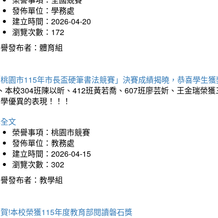
發佈單位：學務處
建立時間：2026-04-20
瀏覽次數：172
榮譽發布者：體育組
「桃園市115年市長盃硬筆書法競賽」決賽成績揭曉，恭喜學生獲
、本校304班陳以昕、412班黃若喬、607班廖芸妡、王金瑞
同學優異的表現！！！
詳全文
榮譽事項：桃園市競賽
發佈單位：教務處
建立時間：2026-04-15
瀏覽次數：302
榮譽發布者：教學組
賀!本校榮獲115年度教育部閱讀磐石獎