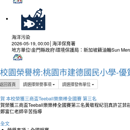
海洋污染
2026-05-19, 00:00│海洋保育署
地方單位\金門縣政府\環境保護局：新加坡籍油輪Sun Mer
校園榮譽榜:桃園市建德國民小學-優
返回首頁
請選擇榮譽事項
請選擇發佈單位
賀 本校榮獲三商盃Teeball樂樂棒全國賽 第三名
狂賀榮獲三商盃Teeball樂樂棒全國賽第三名黃敬程紀羽真許
謝鄭富仁老師辛苦指導
詳全文
榮譽事項：全國競賽