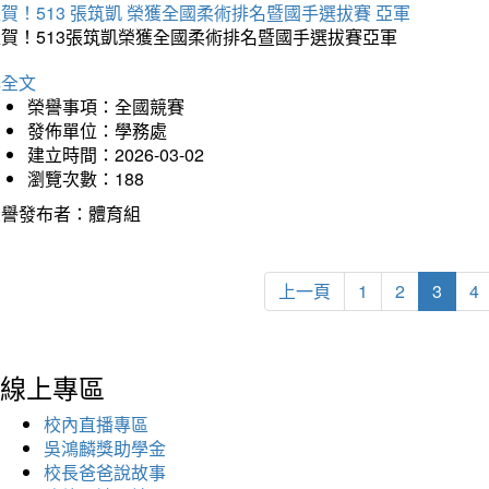
賀！513 張筑凱 榮獲全國柔術排名暨國手選拔賽 亞軍
狂賀！513張筑凱榮獲全國柔術排名暨國手選拔賽亞軍
詳全文
榮譽事項：全國競賽
發佈單位：學務處
建立時間：2026-03-02
瀏覽次數：188
榮譽發布者：體育組
上一頁
1
2
3
4
線上專區
校內直播專區
吳鴻麟獎助學金
校長爸爸說故事