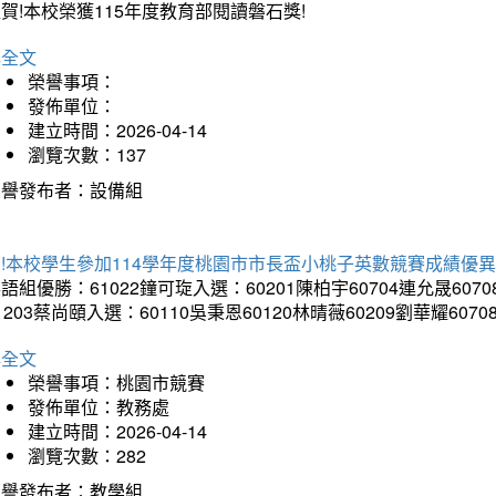
賀!本校榮獲115年度教育部閱讀磐石獎!
詳全文
榮譽事項：
發佈單位：
建立時間：2026-04-14
瀏覽次數：137
榮譽發布者：設備組
!本校學生參加114學年度桃園市市長盃小桃子英數競賽成績優
語組優勝：61022鐘可琁入選：60201陳柏宇60704連允晟6070
1203蔡尚頤入選：60110吳秉恩60120林晴薇60209劉華耀6070
詳全文
榮譽事項：桃園市競賽
發佈單位：教務處
建立時間：2026-04-14
瀏覽次數：282
榮譽發布者：教學組