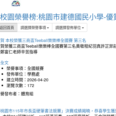
校園榮譽榜:桃園市建德國民小學-優
返回首頁
請選擇榮譽事項
請選擇發佈單位
賀 本校榮獲三商盃Teeball樂樂棒全國賽 第三名
狂賀榮獲三商盃Teeball樂樂棒全國賽第三名黃敬程紀羽真許
謝鄭富仁老師辛苦指導
詳全文
榮譽事項：全國競賽
發佈單位：學務處
建立時間：2026-04-20
瀏覽次數：172
榮譽發布者：體育組
「桃園市115年市長盃硬筆書法競賽」決賽成績揭曉，恭喜學生獲