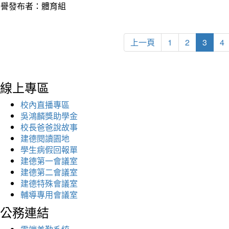
榮譽發布者：體育組
上一頁
1
2
3
4
線上專區
校內直播專區
吳鴻麟獎助學金
校長爸爸說故事
建德閱讀園地
學生病假回報單
建德第一會議室
建德第二會議室
建德特殊會議室
輔導專用會議室
公務連結