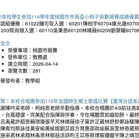
!本校學生參加114學年度桃園市市長盃小桃子英數競賽成績優
語組優勝：61022鐘可琁入選：60201陳柏宇60704連允晟6070
1203蔡尚頤入選：60110吳秉恩60120林晴薇60209劉華耀6070
詳全文
榮譽事項：桃園市競賽
發佈單位：教務處
建立時間：2026-04-14
瀏覽次數：281
榮譽發布者：教學組
狂賀！本校合唱團參加115年全國師生鄉土歌謠比賽【臺灣台語
感謝陳吟采老師、柯純恩老師辛勤指導。本校合唱團於4/9前往
力，台風穩健，完美配合指揮與伴奏，令在場聽眾如癡如醉。最
勳呂禹葳許韶恩賴琪璇張芊芃林晴薇徐子甯許芷葳林舒鈴鄭詠駿
蓁陳宥均蔡詠佳黃安榆黃榆媗劉苡庭方育惠邵政瑜蘇浱萱林奇葳
昀施采君林承翔林禹恩林郁喆涂詩昀王苡慈蔡博宸鍾儱宇陳之晴