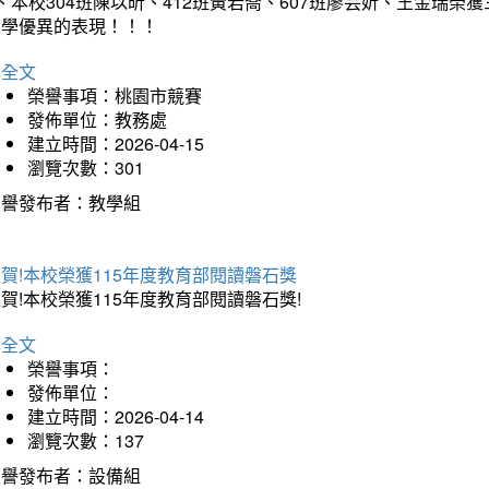
、本校304班陳以昕、412班黃若喬、607班廖芸妡、王金瑞
同學優異的表現！！！
詳全文
榮譽事項：桃園市競賽
發佈單位：教務處
建立時間：2026-04-15
瀏覽次數：301
榮譽發布者：教學組
賀!本校榮獲115年度教育部閱讀磐石獎
賀!本校榮獲115年度教育部閱讀磐石獎!
詳全文
榮譽事項：
發佈單位：
建立時間：2026-04-14
瀏覽次數：137
榮譽發布者：設備組