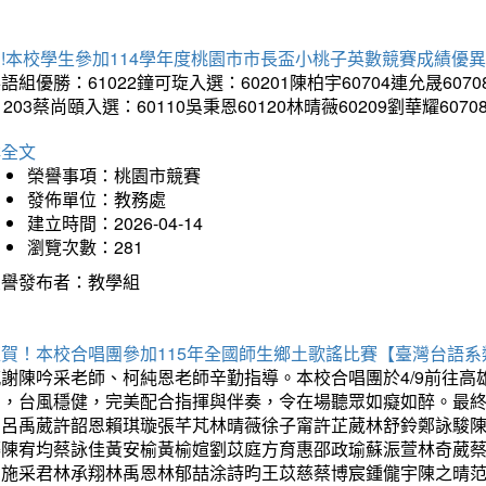
!本校學生參加114學年度桃園市市長盃小桃子英數競賽成績優
語組優勝：61022鐘可琁入選：60201陳柏宇60704連允晟6070
1203蔡尚頤入選：60110吳秉恩60120林晴薇60209劉華耀6070
詳全文
榮譽事項：桃園市競賽
發佈單位：教務處
建立時間：2026-04-14
瀏覽次數：281
榮譽發布者：教學組
狂賀！本校合唱團參加115年全國師生鄉土歌謠比賽【臺灣台語
感謝陳吟采老師、柯純恩老師辛勤指導。本校合唱團於4/9前往
力，台風穩健，完美配合指揮與伴奏，令在場聽眾如癡如醉。最
勳呂禹葳許韶恩賴琪璇張芊芃林晴薇徐子甯許芷葳林舒鈴鄭詠駿
蓁陳宥均蔡詠佳黃安榆黃榆媗劉苡庭方育惠邵政瑜蘇浱萱林奇葳
昀施采君林承翔林禹恩林郁喆涂詩昀王苡慈蔡博宸鍾儱宇陳之晴