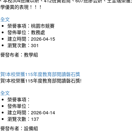
、本校304班陳以昕、412班黃若喬、607班廖芸妡、王金瑞
同學優異的表現！！！
詳全文
榮譽事項：桃園市競賽
發佈單位：教務處
建立時間：2026-04-15
瀏覽次數：301
榮譽發布者：教學組
賀!本校榮獲115年度教育部閱讀磐石獎
賀!本校榮獲115年度教育部閱讀磐石獎!
詳全文
榮譽事項：
發佈單位：
建立時間：2026-04-14
瀏覽次數：137
榮譽發布者：設備組