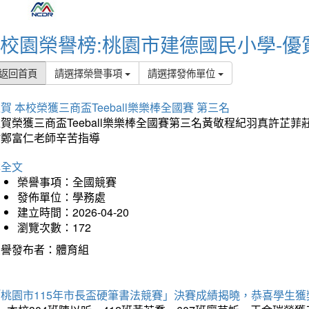
校園榮譽榜:桃園市建德國民小學-優
返回首頁
請選擇榮譽事項
請選擇發佈單位
賀 本校榮獲三商盃Teeball樂樂棒全國賽 第三名
狂賀榮獲三商盃Teeball樂樂棒全國賽第三名黃敬程紀羽真許
謝鄭富仁老師辛苦指導
詳全文
榮譽事項：全國競賽
發佈單位：學務處
建立時間：2026-04-20
瀏覽次數：172
榮譽發布者：體育組
「桃園市115年市長盃硬筆書法競賽」決賽成績揭曉，恭喜學生獲