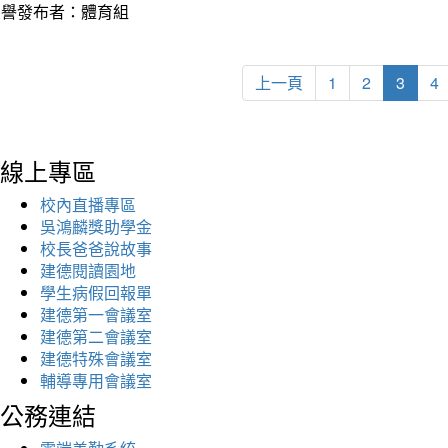
榮譽發布者：體育組
上一頁
1
2
3
4
線上專區
校內直播專區
吳鴻麟獎助學金
校長爸爸說故事
建德閱讀園地
學生病假回報單
建德第一會議室
建德第二會議室
建德特殊會議室
輔導專用會議室
公務連結