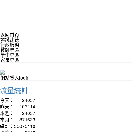
返回首頁
認識建德
行政服務
教師專區
學生專區
家長專區
網站登入login
流量統計
今天：
24057
昨天：
103114
本週：
24057
本月：
871633
總計：
33075110