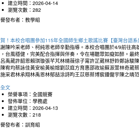
建立時間：2026-04-14
瀏覽次數：282
榮譽發布者：教學組
狂賀！本校合唱團參加115年全國師生鄉土歌謠比賽【臺灣台語
感謝陳吟采老師、柯純恩老師辛勤指導。本校合唱團於4/9前往
力，台風穩健，完美配合指揮與伴奏，令在場聽眾如癡如醉。最
勳呂禹葳許韶恩賴琪璇張芊芃林晴薇徐子甯許芷葳林舒鈴鄭詠駿
蓁陳宥均蔡詠佳黃安榆黃榆媗劉苡庭方育惠邵政瑜蘇浱萱林奇葳
昀施采君林承翔林禹恩林郁喆涂詩昀王苡慈蔡博宸鍾儱宇陳之晴
詳全文
榮譽事項：全國競賽
發佈單位：學務處
建立時間：2026-04-13
瀏覽次數：218
榮譽發布者：訓育組