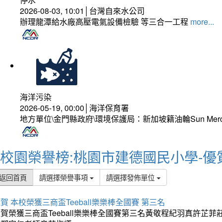
2026-08-03, 10:01│台灣自來水公司
辦理龍潭給水廠高壓電氣設備檢驗 等三合一工程
more...
海洋污染
2026-05-19, 00:00│海洋保育署
地方單位\金門縣政府\環境保護局：新加坡籍油輪Sun Mer
校園榮譽榜:桃園市建德國民小學-優
返回首頁
請選擇榮譽事項
請選擇發佈單位
賀 本校榮獲三商盃Teeball樂樂棒全國賽 第三名
狂賀榮獲三商盃Teeball樂樂棒全國賽第三名黃敬程紀羽真許