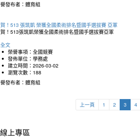
榮譽發布者：體育組
賀！513 張筑凱 榮獲全國柔術排名暨國手選拔賽 亞軍
狂賀！513張筑凱榮獲全國柔術排名暨國手選拔賽亞軍
詳全文
榮譽事項：全國競賽
發佈單位：學務處
建立時間：2026-03-02
瀏覽次數：188
榮譽發布者：體育組
上一頁
1
2
3
4
線上專區