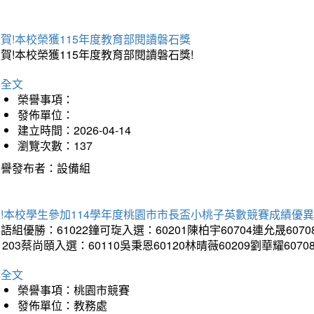
賀!本校榮獲115年度教育部閱讀磐石獎
賀!本校榮獲115年度教育部閱讀磐石獎!
詳全文
榮譽事項：
發佈單位：
建立時間：2026-04-14
瀏覽次數：137
榮譽發布者：設備組
!本校學生參加114學年度桃園市市長盃小桃子英數競賽成績優
語組優勝：61022鐘可琁入選：60201陳柏宇60704連允晟6070
1203蔡尚頤入選：60110吳秉恩60120林晴薇60209劉華耀6070
詳全文
榮譽事項：桃園市競賽
發佈單位：教務處