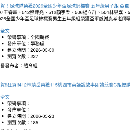
賀！足球隊榮獲2026全國少年盃足球錦標賽 五年級男子組 亞軍
07王睿霖、512熊爍堯、512顏宇樂、506楊立群、504林昱嘉、
2026全國少年盃足球錦標賽男生五年級組榮獲亞軍感謝胤孝老師
詳全文
榮譽事項：全國競賽
發佈單位：學務處
建立時間：2026-03-30
瀏覽次數：227
榮譽發布者：體育組
賀!!狂賀!!412林靖岳榮獲115桃園市英語說故事朗讀競賽C組優勝~
詳全文
榮譽事項：
發佈單位：
建立時間：2026-03-23
瀏覽次數：185