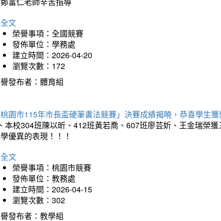
謝鄭富仁老師辛苦指導
詳全文
榮譽事項：全國競賽
發佈單位：學務處
建立時間：2026-04-20
瀏覽次數：172
榮譽發布者：體育組
「桃園市115年市長盃硬筆書法競賽」決賽成績揭曉，恭喜學生獲
、本校304班陳以昕、412班黃若喬、607班廖芸妡、王金瑞
同學優異的表現！！！
詳全文
榮譽事項：桃園市競賽
發佈單位：教務處
建立時間：2026-04-15
瀏覽次數：302
榮譽發布者：教學組