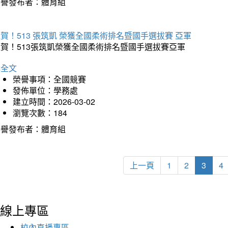
榮譽發布者：體育組
賀！513 張筑凱 榮獲全國柔術排名暨國手選拔賽 亞軍
狂賀！513張筑凱榮獲全國柔術排名暨國手選拔賽亞軍
詳全文
榮譽事項：全國競賽
發佈單位：學務處
建立時間：2026-03-02
瀏覽次數：184
榮譽發布者：體育組
上一頁
1
2
3
4
線上專區
校內直播專區