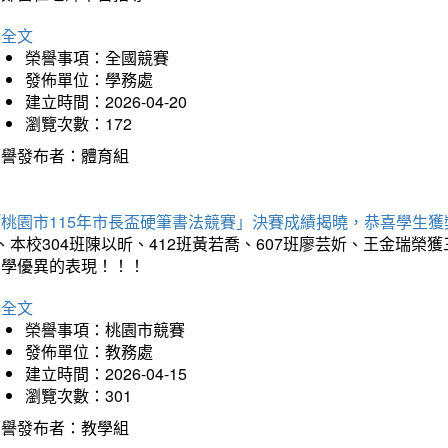
詳全文
榮譽事項：全國競賽
發佈單位：學務處
建立時間：2026-04-20
瀏覽次數：172
榮譽發布者：體育組
「桃園市115年市長盃硬筆書法競賽」決賽成績揭曉，恭喜學生獲
、本校304班陳以昕、412班黃若喬、607班廖芸妡、王金瑞
同學優異的表現！！！
詳全文
榮譽事項：桃園市競賽
發佈單位：教務處
建立時間：2026-04-15
瀏覽次數：301
榮譽發布者：教學組