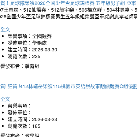
賀！足球隊榮獲2026全國少年盃足球錦標賽 五年級男子組 亞軍
07王睿霖、512熊爍堯、512顏宇樂、506楊立群、504林昱嘉、
2026全國少年盃足球錦標賽男生五年級組榮獲亞軍感謝胤孝老師
詳全文
榮譽事項：全國競賽
發佈單位：學務處
建立時間：2026-03-30
瀏覽次數：225
榮譽發布者：體育組
賀!!狂賀!!412林靖岳榮獲115桃園市英語說故事朗讀競賽C組優勝~
詳全文
榮譽事項：
發佈單位：
建立時間：2026-03-23
瀏覽次數：185
榮譽發布者：教學組