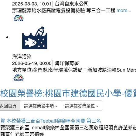
2026-08-03, 10:01│台灣自來水公司
辦理龍潭給水廠高壓電氣設備檢驗 等三合一工程
more...
海洋污染
2026-05-19, 00:00│海洋保育署
地方單位\金門縣政府\環境保護局：新加坡籍油輪Sun Mer
校園榮譽榜:桃園市建德國民小學-優
返回首頁
請選擇榮譽事項
請選擇發佈單位
賀 本校榮獲三商盃Teeball樂樂棒全國賽 第三名
狂賀榮獲三商盃Teeball樂樂棒全國賽第三名黃敬程紀羽真許
謝鄭富仁老師辛苦指導