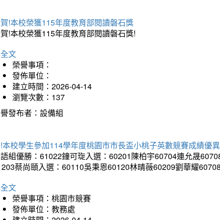
賀!本校榮獲115年度教育部閱讀磐石獎
賀!本校榮獲115年度教育部閱讀磐石獎!
詳全文
榮譽事項：
發佈單位：
建立時間：2026-04-14
瀏覽次數：137
榮譽發布者：設備組
!本校學生參加114學年度桃園市市長盃小桃子英數競賽成績優
語組優勝：61022鐘可琁入選：60201陳柏宇60704連允晟6070
1203蔡尚頤入選：60110吳秉恩60120林晴薇60209劉華耀6070
詳全文
榮譽事項：桃園市競賽
發佈單位：教務處
建立時間：2026-04-14