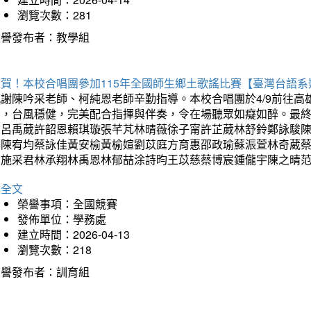
瀏覽次數：281
榮譽發布者：教學組
狂賀！本校合唱團參加115年全國師生鄉土歌謠比賽【臺灣台語
感謝陳吟采老師、柯純恩老師辛勤指導。本校合唱團於4/9前往
力，台風穩健，完美配合指揮與伴奏，令在場聽眾如癡如醉。最
勳呂禹葳許韶恩賴琪璇張芊芃林晴薇徐子甯許芷葳林舒鈴鄭詠駿
蓁陳宥均蔡詠佳黃安榆黃榆媗劉苡庭方育惠邵政瑜蘇浱萱林奇葳
昀施采君林承翔林禹恩林郁喆涂詩昀王苡慈蔡博宸鍾儱宇陳之晴
詳全文
榮譽事項：全國競賽
發佈單位：學務處
建立時間：2026-04-13
瀏覽次數：218
榮譽發布者：訓育組