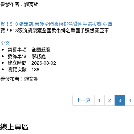
榮譽發布者：體育組
賀！513 張筑凱 榮獲全國柔術排名暨國手選拔賽 亞軍
狂賀！513張筑凱榮獲全國柔術排名暨國手選拔賽亞軍
詳全文
榮譽事項：全國競賽
發佈單位：學務處
建立時間：2026-03-02
瀏覽次數：188
榮譽發布者：體育組
上一頁
1
2
3
4
線上專區