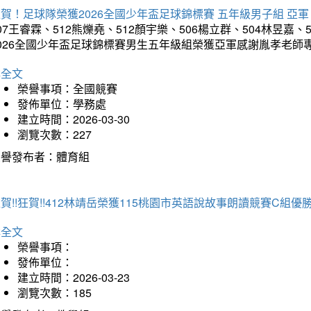
賀！足球隊榮獲2026全國少年盃足球錦標賽 五年級男子組 亞軍
07王睿霖、512熊爍堯、512顏宇樂、506楊立群、504林昱嘉、
2026全國少年盃足球錦標賽男生五年級組榮獲亞軍感謝胤孝老師
詳全文
榮譽事項：全國競賽
發佈單位：學務處
建立時間：2026-03-30
瀏覽次數：227
榮譽發布者：體育組
賀!!狂賀!!412林靖岳榮獲115桃園市英語說故事朗讀競賽C組優勝~
詳全文
榮譽事項：
發佈單位：
建立時間：2026-03-23
瀏覽次數：185