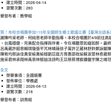
建立時間：2026-04-14
瀏覽次數：283
榮譽發布者：教學組
狂賀！本校合唱團參加115年全國師生鄉土歌謠比賽【臺灣台語
感謝陳吟采老師、柯純恩老師辛勤指導。本校合唱團於4/9前往
力，台風穩健，完美配合指揮與伴奏，令在場聽眾如癡如醉。最
勳呂禹葳許韶恩賴琪璇張芊芃林晴薇徐子甯許芷葳林舒鈴鄭詠駿
蓁陳宥均蔡詠佳黃安榆黃榆媗劉苡庭方育惠邵政瑜蘇浱萱林奇葳
昀施采君林承翔林禹恩林郁喆涂詩昀王苡慈蔡博宸鍾儱宇陳之晴
詳全文
榮譽事項：全國競賽
發佈單位：學務處
建立時間：2026-04-13
瀏覽次數：218
榮譽發布者：訓育組