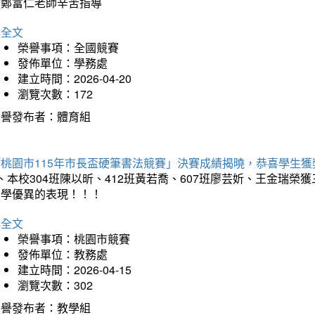
謝鄭富仁老師辛苦指導
詳全文
榮譽事項：全國競賽
發佈單位：學務處
建立時間：2026-04-20
瀏覽次數：172
榮譽發布者：體育組
「桃園市115年市長盃硬筆書法競賽」決賽成績揭曉，恭喜學生獲
、本校304班陳以昕、412班黃若喬、607班廖芸妡、王金瑞
同學優異的表現！！！
詳全文
榮譽事項：桃園市競賽
發佈單位：教務處
建立時間：2026-04-15
瀏覽次數：302
榮譽發布者：教學組