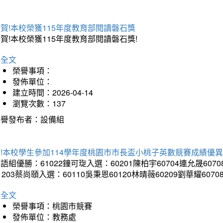
賀!本校榮獲115年度教育部閱讀磐石獎
賀!本校榮獲115年度教育部閱讀磐石獎!
詳全文
榮譽事項：
發佈單位：
建立時間：2026-04-14
瀏覽次數：137
榮譽發布者：設備組
!本校學生參加114學年度桃園市市長盃小桃子英數競賽成績優
語組優勝：61022鐘可琁入選：60201陳柏宇60704連允晟6070
1203蔡尚頤入選：60110吳秉恩60120林晴薇60209劉華耀6070
詳全文
榮譽事項：桃園市競賽
發佈單位：教務處