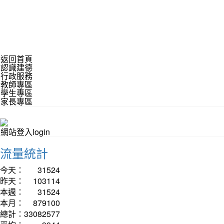
返回首頁
認識建德
行政服務
教師專區
學生專區
家長專區
網站登入login
流量統計
今天：
31524
昨天：
103114
本週：
31524
本月：
879100
總計：
33082577