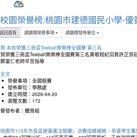
校園榮譽榜:桃園市建德國民小學-優
返回首頁
請選擇榮譽事項
請選擇發佈單位
賀 本校榮獲三商盃Teeball樂樂棒全國賽 第三名
狂賀榮獲三商盃Teeball樂樂棒全國賽第三名黃敬程紀羽真許
謝鄭富仁老師辛苦指導
詳全文
榮譽事項：全國競賽
發佈單位：學務處
建立時間：2026-04-20
瀏覽次數：172
榮譽發布者：體育組
「桃園市115年市長盃硬筆書法競賽」決賽成績揭曉，恭喜學生獲