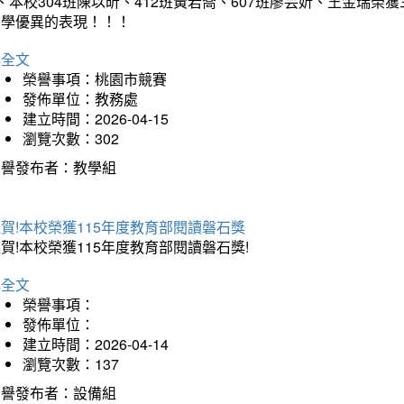
、本校304班陳以昕、412班黃若喬、607班廖芸妡、王金瑞
同學優異的表現！！！
詳全文
榮譽事項：桃園市競賽
發佈單位：教務處
建立時間：2026-04-15
瀏覽次數：302
榮譽發布者：教學組
賀!本校榮獲115年度教育部閱讀磐石獎
賀!本校榮獲115年度教育部閱讀磐石獎!
詳全文
榮譽事項：
發佈單位：
建立時間：2026-04-14
瀏覽次數：137
榮譽發布者：設備組