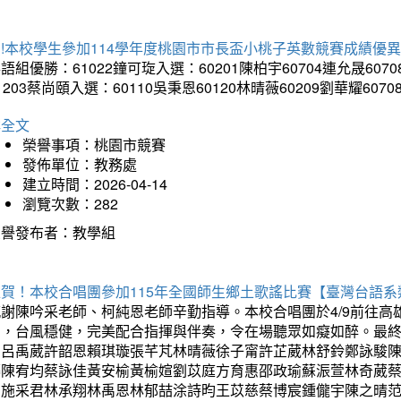
!本校學生參加114學年度桃園市市長盃小桃子英數競賽成績優
語組優勝：61022鐘可琁入選：60201陳柏宇60704連允晟6070
1203蔡尚頤入選：60110吳秉恩60120林晴薇60209劉華耀6070
詳全文
榮譽事項：桃園市競賽
發佈單位：教務處
建立時間：2026-04-14
瀏覽次數：282
榮譽發布者：教學組
狂賀！本校合唱團參加115年全國師生鄉土歌謠比賽【臺灣台語
感謝陳吟采老師、柯純恩老師辛勤指導。本校合唱團於4/9前往
力，台風穩健，完美配合指揮與伴奏，令在場聽眾如癡如醉。最
勳呂禹葳許韶恩賴琪璇張芊芃林晴薇徐子甯許芷葳林舒鈴鄭詠駿
蓁陳宥均蔡詠佳黃安榆黃榆媗劉苡庭方育惠邵政瑜蘇浱萱林奇葳
昀施采君林承翔林禹恩林郁喆涂詩昀王苡慈蔡博宸鍾儱宇陳之晴