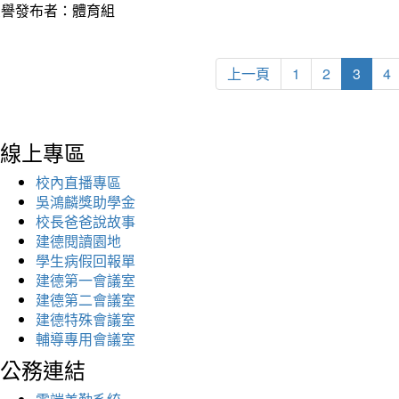
榮譽發布者：體育組
上一頁
1
2
3
4
線上專區
校內直播專區
吳鴻麟獎助學金
校長爸爸說故事
建德閱讀園地
學生病假回報單
建德第一會議室
建德第二會議室
建德特殊會議室
輔導專用會議室
公務連結