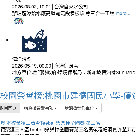
2026-08-03, 10:01│台灣自來水公司
辦理龍潭給水廠高壓電氣設備檢驗 等三合一工程
more...
海洋污染
2026-05-19, 00:00│海洋保育署
地方單位\金門縣政府\環境保護局：新加坡籍油輪Sun Mer
校園榮譽榜:桃園市建德國民小學-優
返回首頁
請選擇榮譽事項
請選擇發佈單位
賀 本校榮獲三商盃Teeball樂樂棒全國賽 第三名
狂賀榮獲三商盃Teeball樂樂棒全國賽第三名黃敬程紀羽真許