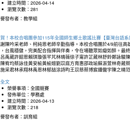
建立時間：2026-04-14
瀏覽次數：281
榮譽發布者：教學組
狂賀！本校合唱團參加115年全國師生鄉土歌謠比賽【臺灣台語
感謝陳吟采老師、柯純恩老師辛勤指導。本校合唱團於4/9前往
力，台風穩健，完美配合指揮與伴奏，令在場聽眾如癡如醉。最
勳呂禹葳許韶恩賴琪璇張芊芃林晴薇徐子甯許芷葳林舒鈴鄭詠駿
蓁陳宥均蔡詠佳黃安榆黃榆媗劉苡庭方育惠邵政瑜蘇浱萱林奇葳
昀施采君林承翔林禹恩林郁喆涂詩昀王苡慈蔡博宸鍾儱宇陳之晴
詳全文
榮譽事項：全國競賽
發佈單位：學務處
建立時間：2026-04-13
瀏覽次數：218
榮譽發布者：訓育組