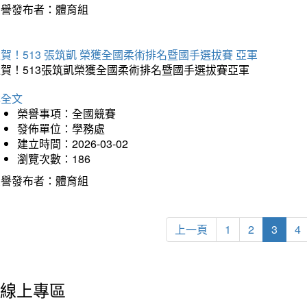
榮譽發布者：體育組
賀！513 張筑凱 榮獲全國柔術排名暨國手選拔賽 亞軍
狂賀！513張筑凱榮獲全國柔術排名暨國手選拔賽亞軍
詳全文
榮譽事項：全國競賽
發佈單位：學務處
建立時間：2026-03-02
瀏覽次數：186
榮譽發布者：體育組
上一頁
1
2
3
4
線上專區