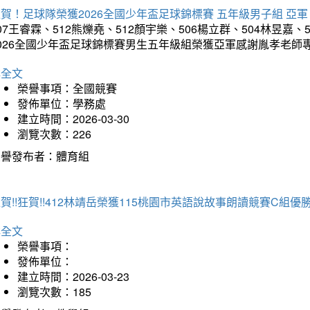
賀！足球隊榮獲2026全國少年盃足球錦標賽 五年級男子組 亞軍
07王睿霖、512熊爍堯、512顏宇樂、506楊立群、504林昱嘉、
2026全國少年盃足球錦標賽男生五年級組榮獲亞軍感謝胤孝老師
詳全文
榮譽事項：全國競賽
發佈單位：學務處
建立時間：2026-03-30
瀏覽次數：226
榮譽發布者：體育組
賀!!狂賀!!412林靖岳榮獲115桃園市英語說故事朗讀競賽C組優勝~
詳全文
榮譽事項：
發佈單位：
建立時間：2026-03-23
瀏覽次數：185