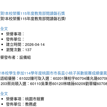
賀!本校榮獲115年度教育部閱讀磐石獎
賀!本校榮獲115年度教育部閱讀磐石獎!
詳全文
榮譽事項：
發佈單位：
建立時間：2026-04-14
瀏覽次數：137
榮譽發布者：設備組
!本校學生參加114學年度桃園市市長盃小桃子英數競賽成績優
語組優勝：61022鐘可琁入選：60201陳柏宇60704連允晟6070
1203蔡尚頤入選：60110吳秉恩60120林晴薇60209劉華耀6070
詳全文
榮譽事項：桃園市競賽
發佈單位：教務處