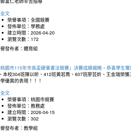
謝鄭富仁老師辛苦指導
詳全文
榮譽事項：全國競賽
發佈單位：學務處
建立時間：2026-04-20
瀏覽次數：172
榮譽發布者：體育組
「桃園市115年市長盃硬筆書法競賽」決賽成績揭曉，恭喜學生獲
、本校304班陳以昕、412班黃若喬、607班廖芸妡、王金瑞
同學優異的表現！！！
詳全文
榮譽事項：桃園市競賽
發佈單位：教務處
建立時間：2026-04-15
瀏覽次數：302
榮譽發布者：教學組