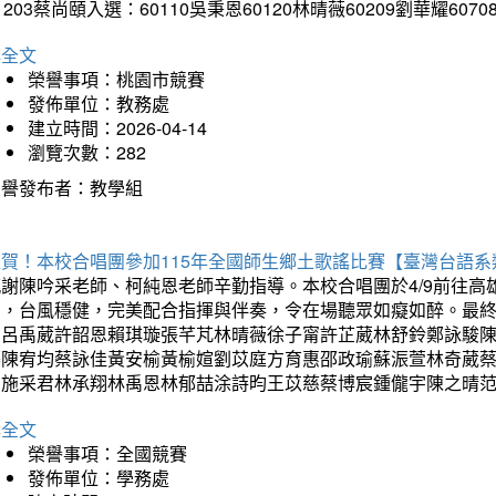
1203蔡尚頤入選：60110吳秉恩60120林晴薇60209劉華耀6070
詳全文
榮譽事項：桃園市競賽
發佈單位：教務處
建立時間：2026-04-14
瀏覽次數：282
榮譽發布者：教學組
狂賀！本校合唱團參加115年全國師生鄉土歌謠比賽【臺灣台語
感謝陳吟采老師、柯純恩老師辛勤指導。本校合唱團於4/9前往
力，台風穩健，完美配合指揮與伴奏，令在場聽眾如癡如醉。最
勳呂禹葳許韶恩賴琪璇張芊芃林晴薇徐子甯許芷葳林舒鈴鄭詠駿
蓁陳宥均蔡詠佳黃安榆黃榆媗劉苡庭方育惠邵政瑜蘇浱萱林奇葳
昀施采君林承翔林禹恩林郁喆涂詩昀王苡慈蔡博宸鍾儱宇陳之晴
詳全文
榮譽事項：全國競賽
發佈單位：學務處