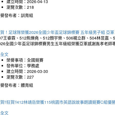
建立時間：2026-04-13
瀏覽次數：218
榮譽發布者：訓育組
賀！足球隊榮獲2026全國少年盃足球錦標賽 五年級男子組 亞軍
07王睿霖、512熊爍堯、512顏宇樂、506楊立群、504林昱嘉、
2026全國少年盃足球錦標賽男生五年級組榮獲亞軍感謝胤孝老師
詳全文
榮譽事項：全國競賽
發佈單位：學務處
建立時間：2026-03-30
瀏覽次數：227
榮譽發布者：體育組
賀!!狂賀!!412林靖岳榮獲115桃園市英語說故事朗讀競賽C組優勝~
詳全文