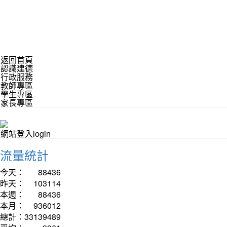
返回首頁
認識建德
行政服務
教師專區
學生專區
家長專區
網站登入login
流量統計
今天：
88436
昨天：
103114
本週：
88436
本月：
936012
總計：
33139489