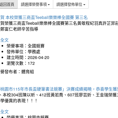
返回首頁
請選擇榮譽事項
請選擇發佈單位
賀 本校榮獲三商盃Teeball樂樂棒全國賽 第三名
狂賀榮獲三商盃Teeball樂樂棒全國賽第三名黃敬程紀羽真許
謝鄭富仁老師辛苦指導
詳全文
榮譽事項：全國競賽
發佈單位：學務處
建立時間：2026-04-20
瀏覽次數：172
榮譽發布者：體育組
「桃園市115年市長盃硬筆書法競賽」決賽成績揭曉，恭喜學生獲
、本校304班陳以昕、412班黃若喬、607班廖芸妡、王金瑞
同學優異的表現！！！
詳全文
榮譽事項：桃園市競賽