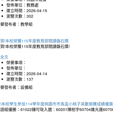
發佈單位：教務處
建立時間：2026-04-15
瀏覽次數：302
榮譽發布者：教學組
賀!本校榮獲115年度教育部閱讀磐石獎
賀!本校榮獲115年度教育部閱讀磐石獎!
詳全文
榮譽事項：
發佈單位：
建立時間：2026-04-14
瀏覽次數：137
榮譽發布者：設備組
!本校學生參加114學年度桃園市市長盃小桃子英數競賽成績優
語組優勝：61022鐘可琁入選：60201陳柏宇60704連允晟6070