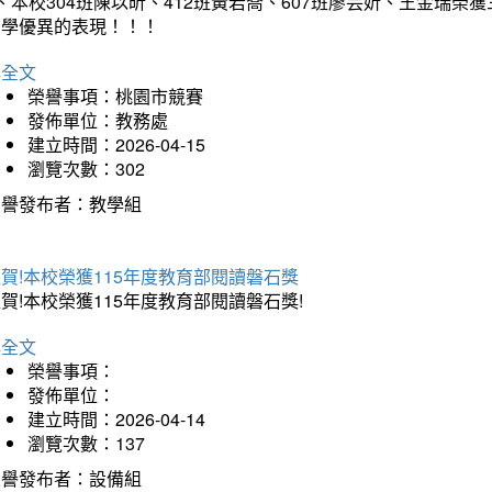
、本校304班陳以昕、412班黃若喬、607班廖芸妡、王金瑞
同學優異的表現！！！
詳全文
榮譽事項：桃園市競賽
發佈單位：教務處
建立時間：2026-04-15
瀏覽次數：302
榮譽發布者：教學組
賀!本校榮獲115年度教育部閱讀磐石獎
賀!本校榮獲115年度教育部閱讀磐石獎!
詳全文
榮譽事項：
發佈單位：
建立時間：2026-04-14
瀏覽次數：137
榮譽發布者：設備組