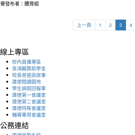
榮譽發布者：體育組
上一頁
1
2
3
4
線上專區
校內直播專區
吳鴻麟獎助學金
校長爸爸說故事
建德閱讀園地
學生病假回報單
建德第一會議室
建德第二會議室
建德特殊會議室
輔導專用會議室
公務連結