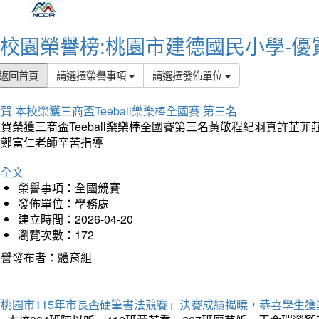
校園榮譽榜:桃園市建德國民小學-優
返回首頁
請選擇榮譽事項
請選擇發佈單位
賀 本校榮獲三商盃Teeball樂樂棒全國賽 第三名
狂賀榮獲三商盃Teeball樂樂棒全國賽第三名黃敬程紀羽真許
謝鄭富仁老師辛苦指導
詳全文
榮譽事項：全國競賽
發佈單位：學務處
建立時間：2026-04-20
瀏覽次數：172
榮譽發布者：體育組
「桃園市115年市長盃硬筆書法競賽」決賽成績揭曉，恭喜學生獲