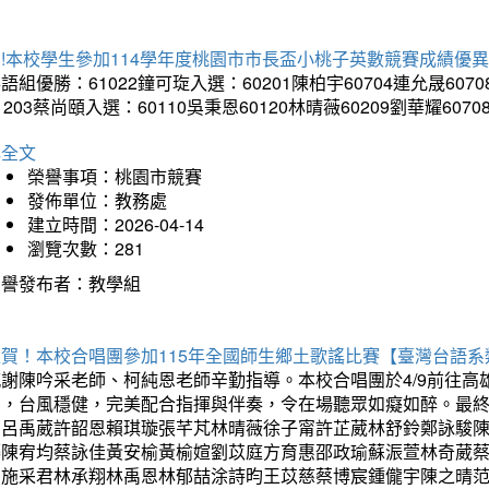
!本校學生參加114學年度桃園市市長盃小桃子英數競賽成績優
語組優勝：61022鐘可琁入選：60201陳柏宇60704連允晟6070
1203蔡尚頤入選：60110吳秉恩60120林晴薇60209劉華耀6070
詳全文
榮譽事項：桃園市競賽
發佈單位：教務處
建立時間：2026-04-14
瀏覽次數：281
榮譽發布者：教學組
狂賀！本校合唱團參加115年全國師生鄉土歌謠比賽【臺灣台語
感謝陳吟采老師、柯純恩老師辛勤指導。本校合唱團於4/9前往
力，台風穩健，完美配合指揮與伴奏，令在場聽眾如癡如醉。最
勳呂禹葳許韶恩賴琪璇張芊芃林晴薇徐子甯許芷葳林舒鈴鄭詠駿
蓁陳宥均蔡詠佳黃安榆黃榆媗劉苡庭方育惠邵政瑜蘇浱萱林奇葳
昀施采君林承翔林禹恩林郁喆涂詩昀王苡慈蔡博宸鍾儱宇陳之晴