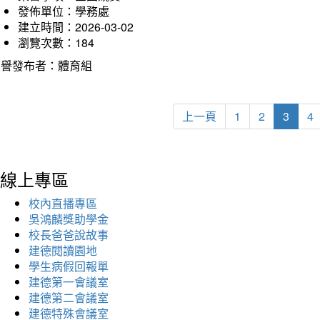
發佈單位：學務處
建立時間：2026-03-02
瀏覽次數：184
榮譽發布者：體育組
上一頁
1
2
3
4
線上專區
校內直播專區
吳鴻麟獎助學金
校長爸爸說故事
建德閱讀園地
學生病假回報單
建德第一會議室
建德第二會議室
建德特殊會議室