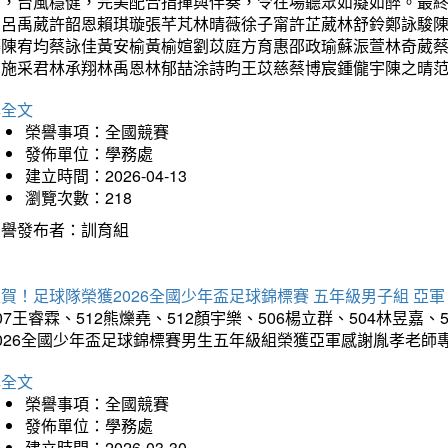
力，台風穩健，完美配合指揮與伴奏，令在場聽眾如癡如醉。最
勳呂禹葳許韶恩賴琪璇張芊芃林晴薇徐子甯許芷葳林舒鈴鄭詠駿
蓁陳宥均蔡詠佳黃安榆黃榆媗劉苡庭方育惠邵政瑜蘇浱萱林奇葳
昀施采君林承翔林禹恩林郁喆涂詩昀王苡慈蔡博宸鍾儱宇陳之晴
詳全文
榮譽事項：全國競賽
發佈單位：學務處
建立時間：2026-04-13
瀏覽次數：218
榮譽發布者：訓育組
賀！足球隊榮獲2026全國少年盃足球錦標賽 五年級男子組 亞軍
07王睿霖、512熊爍堯、512顏宇樂、506楊立群、504林昱嘉、
2026全國少年盃足球錦標賽男生五年級組榮獲亞軍感謝胤孝老師
詳全文
榮譽事項：全國競賽
發佈單位：學務處
建立時間：2026-03-30