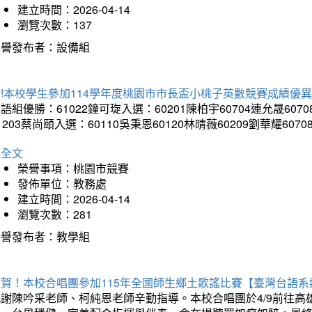
建立時間：2026-04-14
瀏覽次數：137
榮譽發布者：設備組
!本校學生參加114學年度桃園市市長盃小桃子英數競賽成績優
語組優勝：61022鐘可琁入選：60201陳柏宇60704連允晟6070
1203蔡尚頤入選：60110吳秉恩60120林晴薇60209劉華耀6070
詳全文
榮譽事項：桃園市競賽
發佈單位：教務處
建立時間：2026-04-14
瀏覽次數：281
榮譽發布者：教學組
狂賀！本校合唱團參加115年全國師生鄉土歌謠比賽【臺灣台語
感謝陳吟采老師、柯純恩老師辛勤指導。本校合唱團於4/9前往