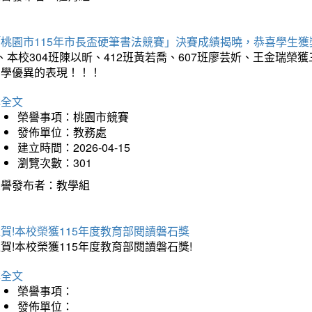
「桃園市115年市長盃硬筆書法競賽」決賽成績揭曉，恭喜學生獲
、本校304班陳以昕、412班黃若喬、607班廖芸妡、王金瑞
同學優異的表現！！！
詳全文
榮譽事項：桃園市競賽
發佈單位：教務處
建立時間：2026-04-15
瀏覽次數：301
榮譽發布者：教學組
賀!本校榮獲115年度教育部閱讀磐石獎
賀!本校榮獲115年度教育部閱讀磐石獎!
詳全文
榮譽事項：
發佈單位：