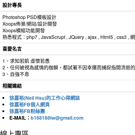
設計專長
Photoshop PSD模板設計
Xoops佈景/網站/設計開發
Xoops模組功能開發
熟悉程式：php7 , JavaScrupt , JQuery , ajax , Html5 ,
喜愛名言
1、求知若飢 虛懷若愚
2、任何被視為感情的枷鎖，都試著不因幸運而捕捉指間流逝
3、自強不息
相關連結
徐嘉裕(Neil Hsu)的工作心得網誌
徐嘉裕FB個人網頁
徐嘉裕FB粉絲團
E-MAIL：
b168168tw@gmail.com
線上專區