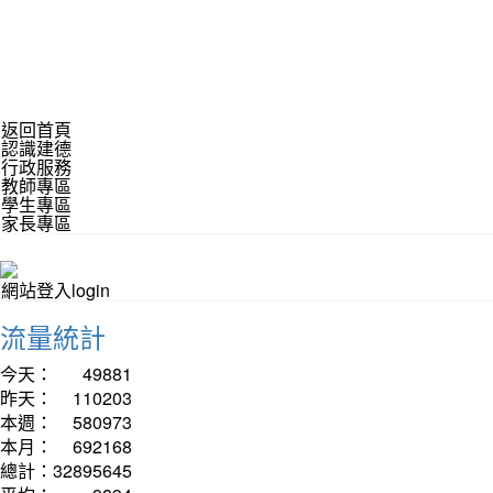
返回首頁
認識建德
行政服務
教師專區
學生專區
家長專區
網站登入login
流量統計
今天：
49881
昨天：
110203
本週：
580973
本月：
692168
總計：
32895645