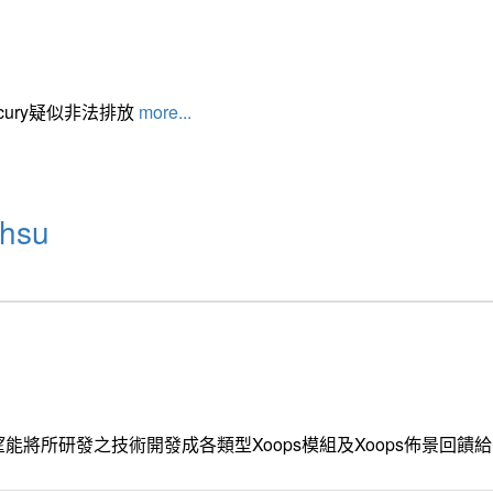
cury疑似非法排放
more...
hsu
能將所研發之技術開發成各類型Xoops模組及Xoops佈景回