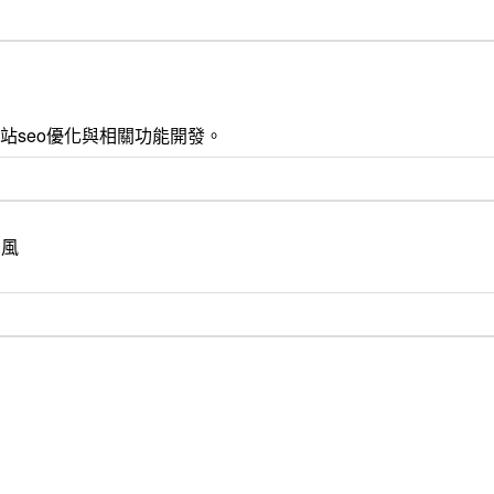
 css3 , 網站seo優化與相關功能開發。
的風