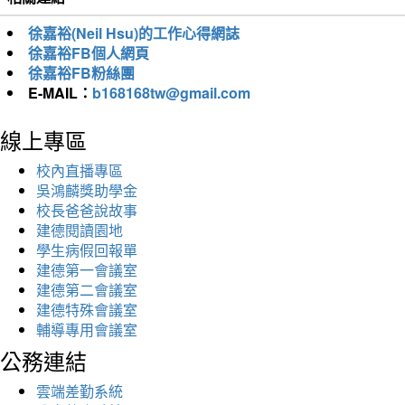
徐嘉裕(Neil Hsu)的工作心得網誌
徐嘉裕FB個人網頁
徐嘉裕FB粉絲團
E-MAIL：
b168168tw@gmail.com
線上專區
校內直播專區
吳鴻麟獎助學金
校長爸爸說故事
建德閱讀園地
學生病假回報單
建德第一會議室
建德第二會議室
建德特殊會議室
輔導專用會議室
公務連結
雲端差勤系統