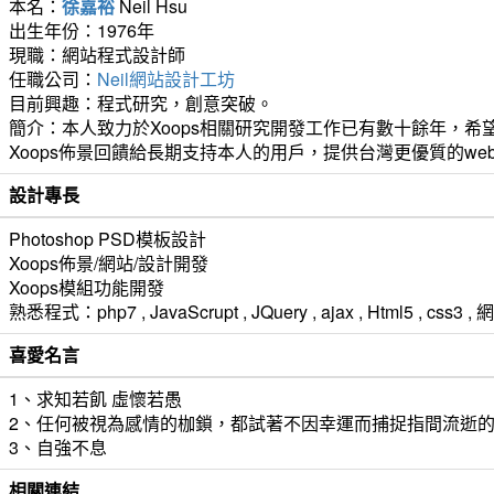
本名：
徐嘉裕
Neil Hsu
出生年份：1976年
現職：網站程式設計師
任職公司：
Neil網站設計工坊
目前興趣：程式研究，創意突破。
簡介：本人致力於Xoops相關研究開發工作已有數十餘年，希望
Xoops佈景回饋給長期支持本人的用戶，提供台灣更優質的we
設計專長
Photoshop PSD模板設計
Xoops佈景/網站/設計開發
Xoops模組功能開發
熟悉程式：php7 , JavaScrupt , JQuery , ajax , Html5 ,
喜愛名言
1、求知若飢 虛懷若愚
2、任何被視為感情的枷鎖，都試著不因幸運而捕捉指間流逝
3、自強不息
相關連結