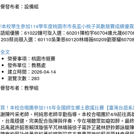
榮譽發布者：設備組
!本校學生參加114學年度桃園市市長盃小桃子英數競賽成績優
語組優勝：61022鐘可琁入選：60201陳柏宇60704連允晟6070
1203蔡尚頤入選：60110吳秉恩60120林晴薇60209劉華耀6070
詳全文
榮譽事項：桃園市競賽
發佈單位：教務處
建立時間：2026-04-14
瀏覽次數：283
榮譽發布者：教學組
狂賀！本校合唱團參加115年全國師生鄉土歌謠比賽【臺灣台語
感謝陳吟采老師、柯純恩老師辛勤指導。本校合唱團於4/9前往
力，台風穩健，完美配合指揮與伴奏，令在場聽眾如癡如醉。最
勳呂禹葳許韶恩賴琪璇張芊芃林晴薇徐子甯許芷葳林舒鈴鄭詠駿
蓁陳宥均蔡詠佳黃安榆黃榆媗劉苡庭方育惠邵政瑜蘇浱萱林奇葳