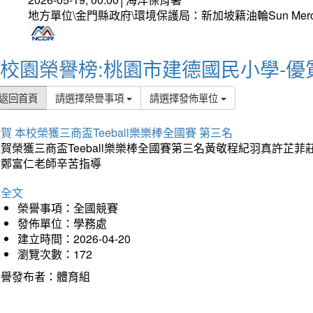
地方單位\金門縣政府\環境保護局：新加坡籍油輪Sun Mer
校園榮譽榜:桃園市建德國民小學-優
返回首頁
請選擇榮譽事項
請選擇發佈單位
賀 本校榮獲三商盃Teeball樂樂棒全國賽 第三名
狂賀榮獲三商盃Teeball樂樂棒全國賽第三名黃敬程紀羽真許
謝鄭富仁老師辛苦指導
詳全文
榮譽事項：全國競賽
發佈單位：學務處
建立時間：2026-04-20
瀏覽次數：172
榮譽發布者：體育組