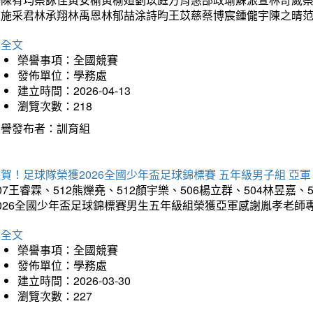
昀施采君林承翔林禹恩林郁喆涂詩昀王苡慈蔡博宸鍾儱宇陳之晴
詳全文
榮譽事項：全國競賽
發佈單位：學務處
建立時間：2026-04-13
瀏覽次數：218
榮譽發布者：訓育組
賀！足球隊榮獲2026全國少年盃足球錦標賽 五年級男子組 亞軍
07王睿霖、512熊爍堯、512顏宇樂、506楊立群、504林昱嘉、
2026全國少年盃足球錦標賽男生五年級組榮獲亞軍感謝胤孝老師
詳全文
榮譽事項：全國競賽
發佈單位：學務處
建立時間：2026-03-30
瀏覽次數：227