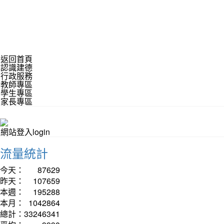
返回首頁
認識建德
行政服務
教師專區
學生專區
家長專區
網站登入login
流量統計
今天：
87629
昨天：
107659
本週：
195288
本月：
1042864
總計：
33246341