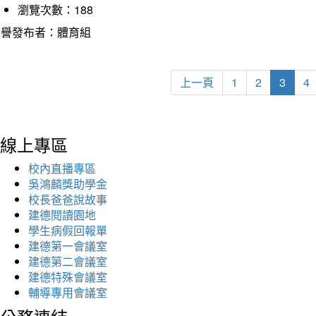
瀏覽次數：188
榮譽發布者：體育組
上一頁
1
2
3
4
線上專區
校內直播專區
吳鴻麟獎助學金
校長爸爸說故事
建德閱讀園地
學生病假回報單
建德第一會議室
建德第二會議室
建德特殊會議室
輔導專用會議室