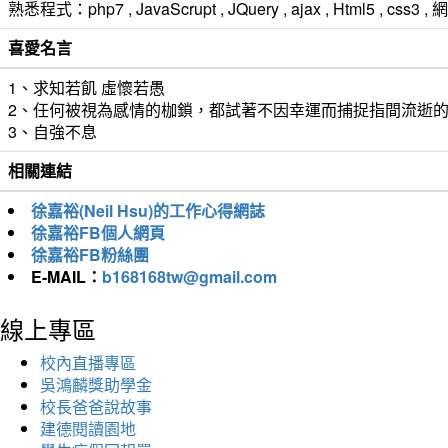
熟悉程式：php7 , JavaScrupt , JQuery , ajax , Html5 ,
喜愛名言
1、求知若飢 虛懷若愚
2、任何被視為感情的枷鎖，都試著不因幸運而捕捉指間流逝
3、自強不息
相關連結
徐嘉裕(Neil Hsu)的工作心得網誌
徐嘉裕FB個人網頁
徐嘉裕FB粉絲團
E-MAIL：
b168168tw@gmail.com
線上專區
校內直播專區
吳鴻麟獎助學金
校長爸爸說故事
建德閱讀園地