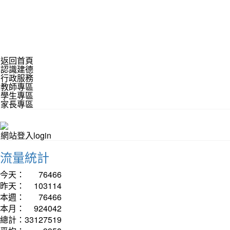
返回首頁
認識建德
行政服務
教師專區
學生專區
家長專區
網站登入login
流量統計
今天：
76466
昨天：
103114
本週：
76466
本月：
924042
總計：
33127519