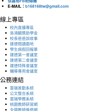
徐嘉裕FB粉絲團
E-MAIL：
b168168tw@gmail.com
線上專區
校內直播專區
吳鴻麟獎助學金
校長爸爸說故事
建德閱讀園地
學生病假回報單
建德第一會議室
建德第二會議室
建德特殊會議室
輔導專用會議室
公務連結
雲端差勤系統
公文整合系統
雲端學務系統
桃園教師研習網
全國教師進修網