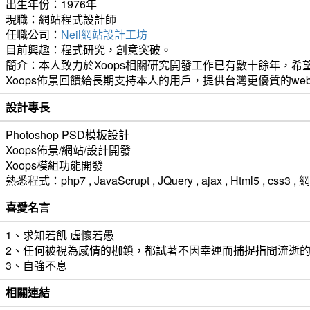
出生年份：1976年
現職：網站程式設計師
任職公司：
Neil網站設計工坊
目前興趣：程式研究，創意突破。
簡介：本人致力於Xoops相關研究開發工作已有數十餘年，希望
Xoops佈景回饋給長期支持本人的用戶，提供台灣更優質的we
設計專長
Photoshop PSD模板設計
Xoops佈景/網站/設計開發
Xoops模組功能開發
熟悉程式：php7 , JavaScrupt , JQuery , ajax , Html5 ,
喜愛名言
1、求知若飢 虛懷若愚
2、任何被視為感情的枷鎖，都試著不因幸運而捕捉指間流逝
3、自強不息
相關連結