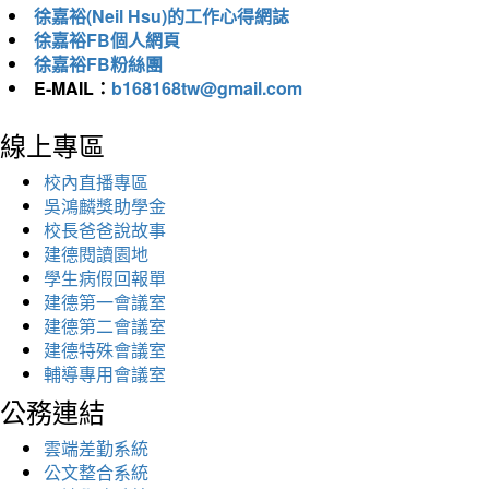
徐嘉裕(Neil Hsu)的工作心得網誌
徐嘉裕FB個人網頁
徐嘉裕FB粉絲團
E-MAIL：
b168168tw@gmail.com
線上專區
校內直播專區
吳鴻麟獎助學金
校長爸爸說故事
建德閱讀園地
學生病假回報單
建德第一會議室
建德第二會議室
建德特殊會議室
輔導專用會議室
公務連結
雲端差勤系統
公文整合系統