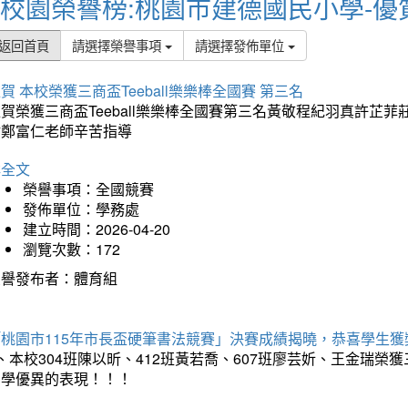
校園榮譽榜:桃園市建德國民小學-優
返回首頁
請選擇榮譽事項
請選擇發佈單位
賀 本校榮獲三商盃Teeball樂樂棒全國賽 第三名
狂賀榮獲三商盃Teeball樂樂棒全國賽第三名黃敬程紀羽真許
謝鄭富仁老師辛苦指導
詳全文
榮譽事項：全國競賽
發佈單位：學務處
建立時間：2026-04-20
瀏覽次數：172
榮譽發布者：體育組
「桃園市115年市長盃硬筆書法競賽」決賽成績揭曉，恭喜學生獲
、本校304班陳以昕、412班黃若喬、607班廖芸妡、王金瑞
同學優異的表現！！！