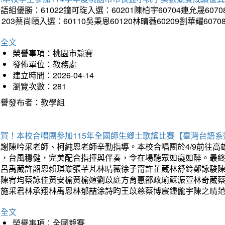
語組優勝：61022鐘可琁入選：60201陳柏宇60704連允晟6070
1203蔡尚頤入選：60110吳秉恩60120林晴薇60209劉華耀6070
詳全文
榮譽事項：桃園市競賽
發佈單位：教務處
建立時間：2026-04-14
瀏覽次數：281
榮譽發布者：教學組
狂賀！本校合唱團參加115年全國師生鄉土歌謠比賽【臺灣台語
感謝陳吟采老師、柯純恩老師辛勤指導。本校合唱團於4/9前往
力，台風穩健，完美配合指揮與伴奏，令在場聽眾如癡如醉。最
勳呂禹葳許韶恩賴琪璇張芊芃林晴薇徐子甯許芷葳林舒鈴鄭詠駿
蓁陳宥均蔡詠佳黃安榆黃榆媗劉苡庭方育惠邵政瑜蘇浱萱林奇葳
昀施采君林承翔林禹恩林郁喆涂詩昀王苡慈蔡博宸鍾儱宇陳之晴
詳全文
榮譽事項：全國競賽