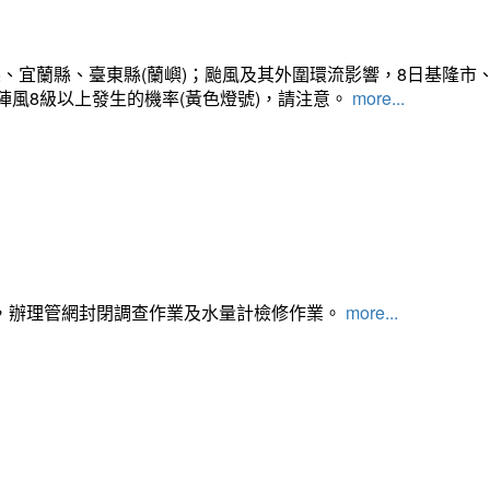
、宜蘭縣、臺東縣(蘭嶼)；颱風及其外圍環流影響，8日基隆市
陣風8級以上發生的機率(黃色燈號)，請注意。
more...
，辦理管網封閉調查作業及水量計檢修作業。
more...