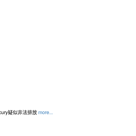
cury疑似非法排放
more...