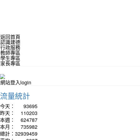
返回首頁
認識建德
行政服務
教師專區
學生專區
家長專區
網站登入login
流量統計
今天：
93695
昨天：
110203
本週：
624787
本月：
735982
總計：
32939459