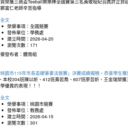
狂賀榮獲三商盃Teeball樂樂棒全國賽第三名黃敬程紀羽真許
謝鄭富仁老師辛苦指導
詳全文
榮譽事項：全國競賽
發佈單位：學務處
建立時間：2026-04-20
瀏覽次數：171
榮譽發布者：體育組
「桃園市115年市長盃硬筆書法競賽」決賽成績揭曉，恭喜學生獲
、本校304班陳以昕、412班黃若喬、607班廖芸妡、王金瑞
同學優異的表現！！！
詳全文
榮譽事項：桃園市競賽
發佈單位：教務處
建立時間：2026-04-15
瀏覽次數：301