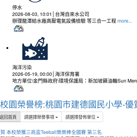
停水
2026-08-03, 10:01│台灣自來水公司
辦理龍潭給水廠高壓電氣設備檢驗 等三合一工程
more...
海洋污染
2026-05-19, 00:00│海洋保育署
地方單位\金門縣政府\環境保護局：新加坡籍油輪Sun Mer
校園榮譽榜:桃園市建德國民小學-優
返回首頁
請選擇榮譽事項
請選擇發佈單位
賀 本校榮獲三商盃Teeball樂樂棒全國賽 第三名