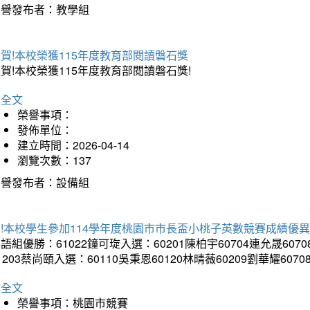
榮譽發布者：教學組
賀!本校榮獲115年度教育部閱讀磐石獎
賀!本校榮獲115年度教育部閱讀磐石獎!
詳全文
榮譽事項：
發佈單位：
建立時間：2026-04-14
瀏覽次數：137
榮譽發布者：設備組
!本校學生參加114學年度桃園市市長盃小桃子英數競賽成績優
語組優勝：61022鐘可琁入選：60201陳柏宇60704連允晟6070
1203蔡尚頤入選：60110吳秉恩60120林晴薇60209劉華耀6070
詳全文
榮譽事項：桃園市競賽