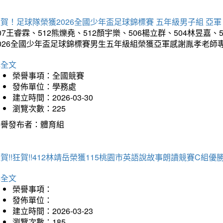
賀！足球隊榮獲2026全國少年盃足球錦標賽 五年級男子組 亞軍
07王睿霖、512熊爍堯、512顏宇樂、506楊立群、504林昱嘉、
2026全國少年盃足球錦標賽男生五年級組榮獲亞軍感謝胤孝老師
詳全文
榮譽事項：全國競賽
發佈單位：學務處
建立時間：2026-03-30
瀏覽次數：225
榮譽發布者：體育組
賀!!狂賀!!412林靖岳榮獲115桃園市英語說故事朗讀競賽C組優勝~
詳全文
榮譽事項：
發佈單位：
建立時間：2026-03-23
瀏覽次數：185