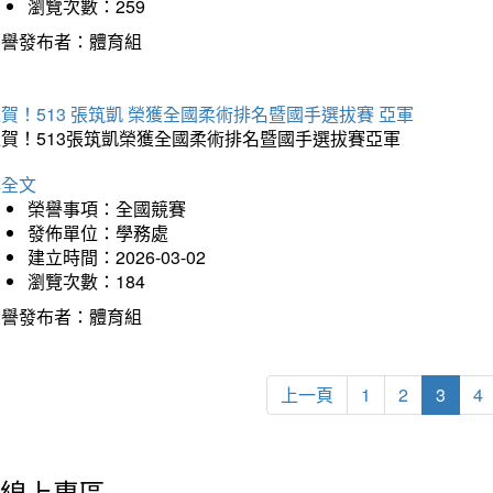
瀏覽次數：259
榮譽發布者：體育組
賀！513 張筑凱 榮獲全國柔術排名暨國手選拔賽 亞軍
狂賀！513張筑凱榮獲全國柔術排名暨國手選拔賽亞軍
詳全文
榮譽事項：全國競賽
發佈單位：學務處
建立時間：2026-03-02
瀏覽次數：184
榮譽發布者：體育組
上一頁
1
2
3
4
線上專區