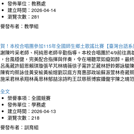
發佈單位：教務處
建立時間：2026-04-14
瀏覽次數：281
榮譽發布者：教學組
狂賀！本校合唱團參加115年全國師生鄉土歌謠比賽【臺灣台語
感謝陳吟采老師、柯純恩老師辛勤指導。本校合唱團於4/9前往
力，台風穩健，完美配合指揮與伴奏，令在場聽眾如癡如醉。最
勳呂禹葳許韶恩賴琪璇張芊芃林晴薇徐子甯許芷葳林舒鈴鄭詠駿
蓁陳宥均蔡詠佳黃安榆黃榆媗劉苡庭方育惠邵政瑜蘇浱萱林奇葳
昀施采君林承翔林禹恩林郁喆涂詩昀王苡慈蔡博宸鍾儱宇陳之晴
詳全文
榮譽事項：全國競賽
發佈單位：學務處
建立時間：2026-04-13
瀏覽次數：218
榮譽發布者：訓育組