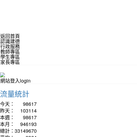
返回首頁
認識建德
行政服務
教師專區
學生專區
家長專區
網站登入login
流量統計
今天：
98617
昨天：
103114
本週：
98617
本月：
946193
總計：
33149670