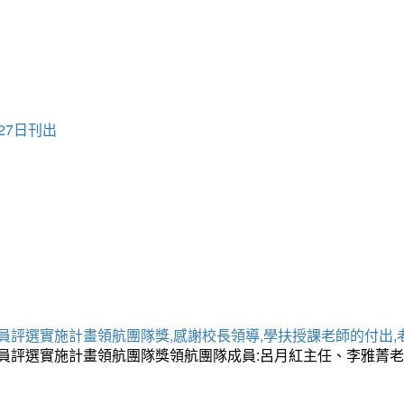
27日刊出
員評選實施計畫領航團隊獎,感謝校長領導,學扶授課老師的付出,
人員評選實施計畫領航團隊獎領航團隊成員:呂月紅主任、李雅菁