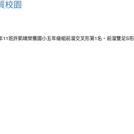
質校園
年11班許凱晴榮獲國小五年級組前溜交叉形第1名、前溜雙足S形