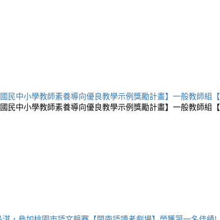
質－國民中小學教師素養導向優良教學示例獎勵計畫】一般教師組
質－國民中小學教師素養導向優良教學示例獎勵計畫】一般教師組
品淇，參加桃園市語文競賽【閩南語讀者劇場】榮獲第一名佳績!