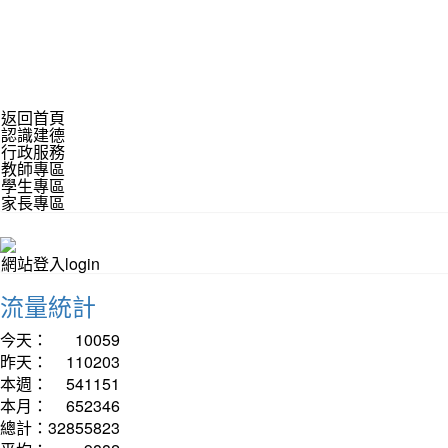
返回首頁
認識建德
行政服務
教師專區
學生專區
家長專區
網站登入login
流量統計
今天：
10059
昨天：
110203
本週：
541151
本月：
652346
總計：
32855823