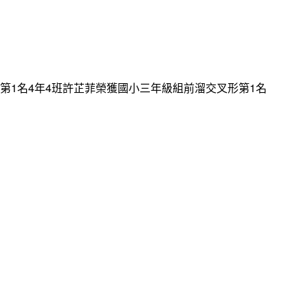
第1名4年4班許芷菲榮獲國小三年級組前溜交叉形第1名