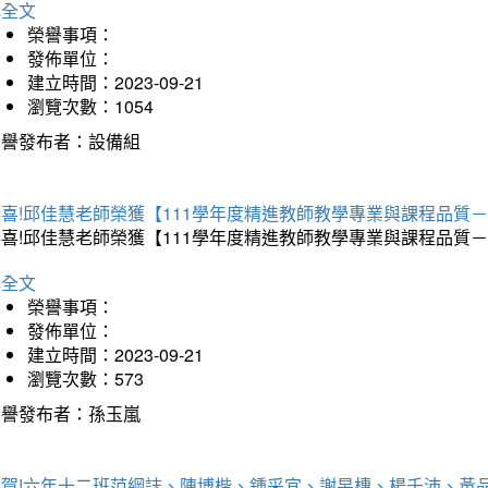
詳全文
榮譽事項：
發佈單位：
建立時間：2023-09-21
瀏覽次數：1054
榮譽發布者：設備組
恭喜!邱佳慧老師榮獲【111學年度精進教師教學專業與課程品
恭喜!邱佳慧老師榮獲【111學年度精進教師教學專業與課程品
詳全文
榮譽事項：
發佈單位：
建立時間：2023-09-21
瀏覽次數：573
榮譽發布者：孫玉嵐
狂賀!六年十二班范綱誌、陳博楷、鍾采宜、謝旻橞、楊千沛、黃