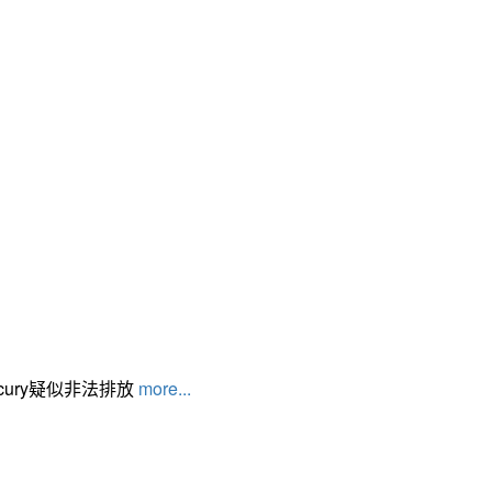
cury疑似非法排放
more...