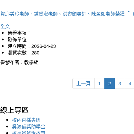
恭賀邱美玲老師、鍾登宏老師、洪睿鍲老師、陳盈如老師榮獲「1
詳全文
榮譽事項：
發佈單位：
建立時間：2026-04-23
瀏覽次數：280
榮譽發布者：教學組
上一頁
1
2
3
4
線上專區
校內直播專區
吳鴻麟獎助學金
校長爸爸說故事