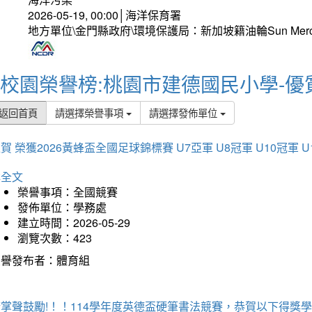
2026-05-19, 00:00│海洋保育署
地方單位\金門縣政府\環境保護局：新加坡籍油輪Sun Mer
校園榮譽榜:桃園市建德國民小學-優
返回首頁
請選擇榮譽事項
請選擇發佈單位
賀 榮獲2026黃蜂盃全國足球錦標賽 U7亞軍 U8冠軍 U10冠軍 U
詳全文
榮譽事項：全國競賽
發佈單位：學務處
建立時間：2026-05-29
瀏覽次數：423
榮譽發布者：體育組
掌聲鼓勵!！！114學年度英德盃硬筆書法競賽，恭賀以下得獎