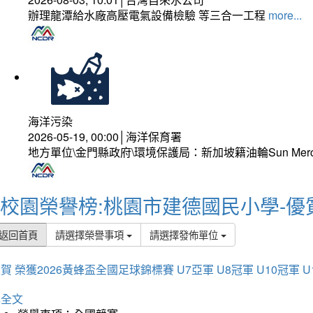
辦理龍潭給水廠高壓電氣設備檢驗 等三合一工程
more...
海洋污染
2026-05-19, 00:00│海洋保育署
地方單位\金門縣政府\環境保護局：新加坡籍油輪Sun Mer
校園榮譽榜:桃園市建德國民小學-優
返回首頁
請選擇榮譽事項
請選擇發佈單位
賀 榮獲2026黃蜂盃全國足球錦標賽 U7亞軍 U8冠軍 U10冠軍 U
詳全文