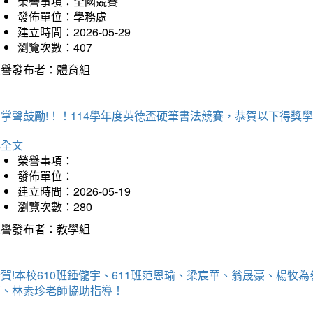
榮譽事項：全國競賽
發佈單位：學務處
建立時間：2026-05-29
瀏覽次數：407
榮譽發布者：體育組
掌聲鼓勵!！！114學年度英德盃硬筆書法競賽，恭賀以下得獎
詳全文
榮譽事項：
發佈單位：
建立時間：2026-05-19
瀏覽次數：280
榮譽發布者：教學組
賀!本校610班鍾儱宇、611班范恩瑜、梁宸華、翁晟豪、楊
師、林素珍老師協助指導！