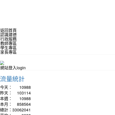
返回首頁
認識建德
行政服務
教師專區
學生專區
家長專區
網站登入login
流量統計
今天：
10988
昨天：
103114
本週：
10988
本月：
858564
總計：
33062041