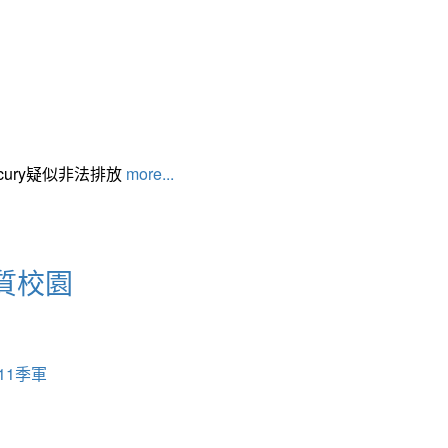
cury疑似非法排放
more...
質校園
11季軍