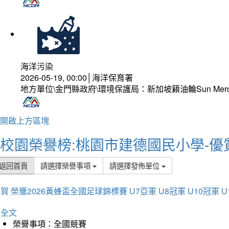
海洋污染
2026-05-19, 00:00│海洋保育署
地方單位\金門縣政府\環境保護局：新加坡籍油輪Sun Mer
開啟上方區塊
校園榮譽榜:桃園市建德國民小學-優
返回首頁
請選擇榮譽事項
請選擇發佈單位
賀 榮獲2026黃蜂盃全國足球錦標賽 U7亞軍 U8冠軍 U10冠軍 U
詳全文
榮譽事項：全國競賽