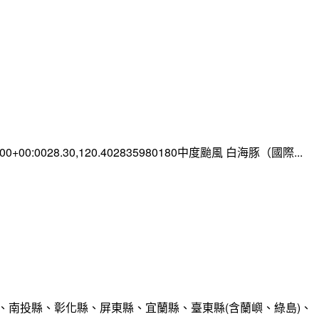
0:00+00:0028.30,120.402835980180中度颱風 白海豚（國際...
、南投縣、彰化縣、屏東縣、宜蘭縣、臺東縣(含蘭嶼、綠島)、