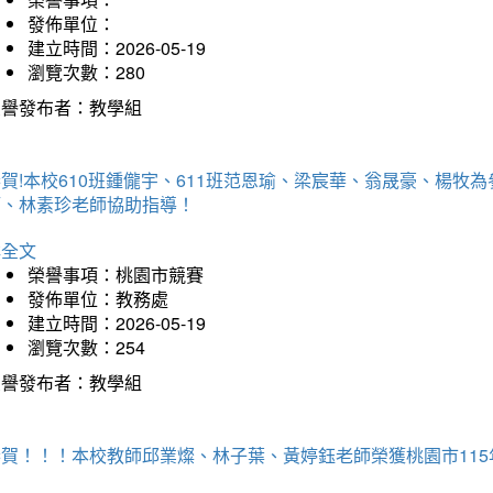
發佈單位：
建立時間：2026-05-19
瀏覽次數：280
榮譽發布者：教學組
賀!本校610班鍾儱宇、611班范恩瑜、梁宸華、翁晟豪、楊
師、林素珍老師協助指導！
詳全文
榮譽事項：桃園市競賽
發佈單位：教務處
建立時間：2026-05-19
瀏覽次數：254
榮譽發布者：教學組
恭賀！！！本校教師邱業燦、林子葉、黃婷鈺老師榮獲桃園市11