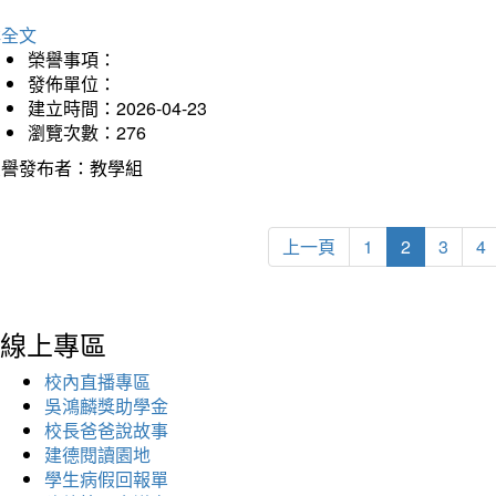
詳全文
榮譽事項：
發佈單位：
建立時間：2026-04-23
瀏覽次數：276
榮譽發布者：教學組
上一頁
1
2
3
4
線上專區
校內直播專區
吳鴻麟獎助學金
校長爸爸說故事
建德閱讀園地
學生病假回報單