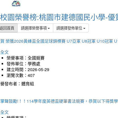
校園榮譽榜:桃園市建德國民小學-優
返回首頁
請選擇榮譽事項
請選擇發佈單位
賀 榮獲2026黃蜂盃全國足球錦標賽 U7亞軍 U8冠軍 U10冠軍 U
詳全文
榮譽事項：全國競賽
發佈單位：學務處
建立時間：2026-05-29
瀏覽次數：407
榮譽發布者：體育組
掌聲鼓勵!！！114學年度英德盃硬筆書法競賽，恭賀以下得獎
詳全文
榮譽事項：