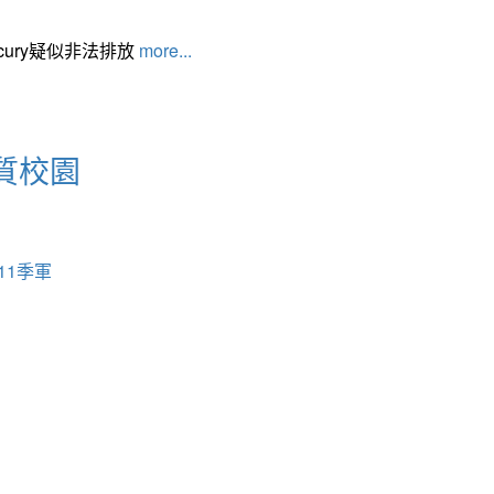
cury疑似非法排放
more...
質校園
11季軍