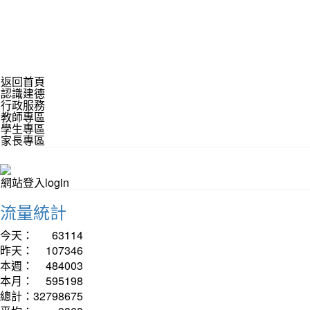
返回首頁
認識建德
行政服務
教師專區
學生專區
家長專區
網站登入login
流量統計
今天：
63114
昨天：
107346
本週：
484003
本月：
595198
總計：
32798675