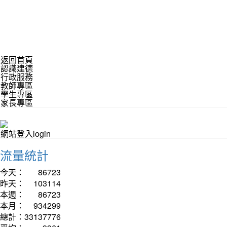
返回首頁
認識建德
行政服務
教師專區
學生專區
家長專區
網站登入login
流量統計
今天：
86723
昨天：
103114
本週：
86723
本月：
934299
總計：
33137776