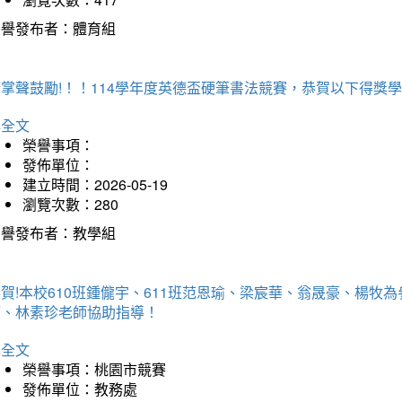
榮譽發布者：體育組
掌聲鼓勵!！！114學年度英德盃硬筆書法競賽，恭賀以下得獎
詳全文
榮譽事項：
發佈單位：
建立時間：2026-05-19
瀏覽次數：280
榮譽發布者：教學組
賀!本校610班鍾儱宇、611班范恩瑜、梁宸華、翁晟豪、楊
師、林素珍老師協助指導！
詳全文
榮譽事項：桃園市競賽
發佈單位：教務處