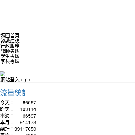
返回首頁
認識建德
行政服務
教師專區
學生專區
家長專區
網站登入login
流量統計
今天：
66597
昨天：
103114
本週：
66597
本月：
914173
總計：
33117650