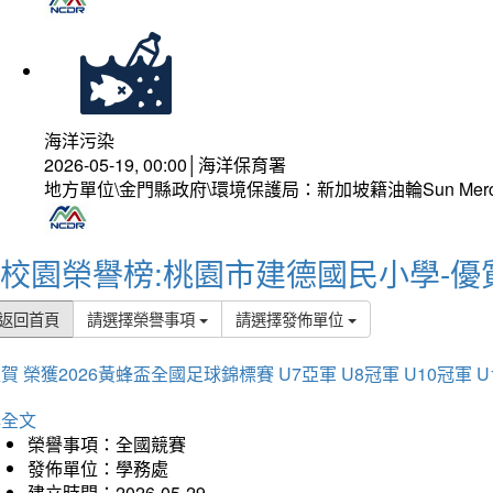
海洋污染
2026-05-19, 00:00│海洋保育署
地方單位\金門縣政府\環境保護局：新加坡籍油輪Sun Mer
校園榮譽榜:桃園市建德國民小學-優
返回首頁
請選擇榮譽事項
請選擇發佈單位
賀 榮獲2026黃蜂盃全國足球錦標賽 U7亞軍 U8冠軍 U10冠軍 U
詳全文
榮譽事項：全國競賽
發佈單位：學務處
建立時間：2026-05-29