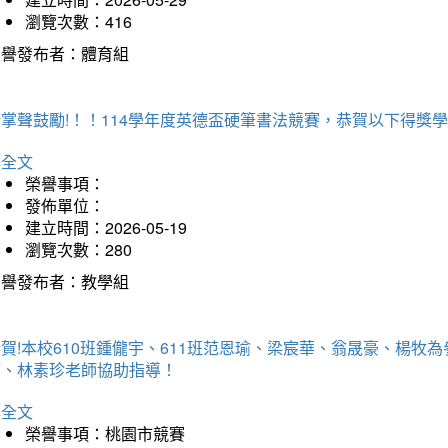
瀏覽次數：416
榮譽發布者：體育組
掌聲鼓勵!！！114學年度英德盃硬筆書法競賽，恭賀以下得獎
詳全文
榮譽事項：
發佈單位：
建立時間：2026-05-19
瀏覽次數：280
榮譽發布者：教學組
賀!本校610班鍾儱宇、611班范恩瑜、梁宸華、翁晟豪、楊
師、林素珍老師協助指導！
詳全文
榮譽事項：桃園市競賽