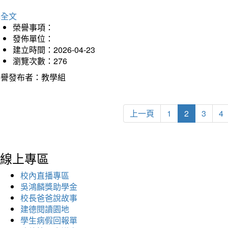
詳全文
榮譽事項：
發佈單位：
建立時間：2026-04-23
瀏覽次數：276
榮譽發布者：教學組
上一頁
1
2
3
4
線上專區
校內直播專區
吳鴻麟獎助學金
校長爸爸說故事
建德閱讀園地
學生病假回報單