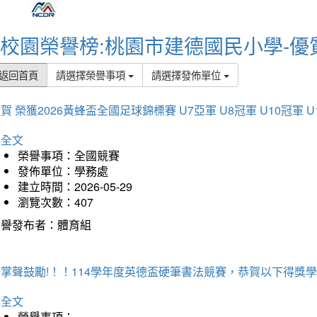
校園榮譽榜:桃園市建德國民小學-優
返回首頁
請選擇榮譽事項
請選擇發佈單位
賀 榮獲2026黃蜂盃全國足球錦標賽 U7亞軍 U8冠軍 U10冠軍 U
詳全文
榮譽事項：全國競賽
發佈單位：學務處
建立時間：2026-05-29
瀏覽次數：407
榮譽發布者：體育組
掌聲鼓勵!！！114學年度英德盃硬筆書法競賽，恭賀以下得獎
詳全文
榮譽事項：