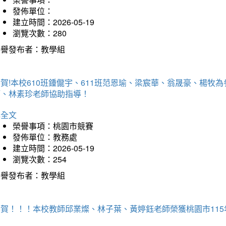
發佈單位：
建立時間：2026-05-19
瀏覽次數：280
榮譽發布者：教學組
賀!本校610班鍾儱宇、611班范恩瑜、梁宸華、翁晟豪、楊
師、林素珍老師協助指導！
詳全文
榮譽事項：桃園市競賽
發佈單位：教務處
建立時間：2026-05-19
瀏覽次數：254
榮譽發布者：教學組
恭賀！！！本校教師邱業燦、林子葉、黃婷鈺老師榮獲桃園市11