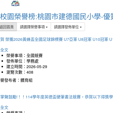
校園榮譽榜:桃園市建德國民小學-優
返回首頁
請選擇榮譽事項
請選擇發佈單位
賀 榮獲2026黃蜂盃全國足球錦標賽 U7亞軍 U8冠軍 U10冠軍 U
詳全文
榮譽事項：全國競賽
發佈單位：學務處
建立時間：2026-05-29
瀏覽次數：408
榮譽發布者：體育組
掌聲鼓勵!！！114學年度英德盃硬筆書法競賽，恭賀以下得獎
詳全文
榮譽事項：