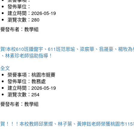
發佈單位：
建立時間：2026-05-19
瀏覽次數：280
榮譽發布者：教學組
賀!本校610班鍾儱宇、611班范恩瑜、梁宸華、翁晟豪、楊
師、林素珍老師協助指導！
詳全文
榮譽事項：桃園市競賽
發佈單位：教務處
建立時間：2026-05-19
瀏覽次數：254
榮譽發布者：教學組
恭賀！！！本校教師邱業燦、林子葉、黃婷鈺老師榮獲桃園市11