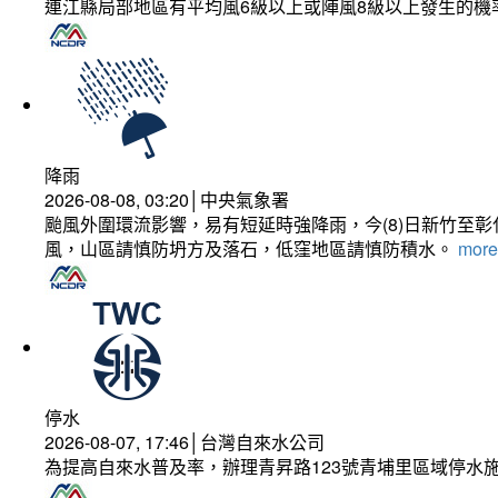
連江縣局部地區有平均風6級以上或陣風8級以上發生的機
降雨
2026-08-08, 03:20│中央氣象署
颱風外圍環流影響，易有短延時強降雨，今(8)日新竹至
風，山區請慎防坍方及落石，低窪地區請慎防積水。
more.
停水
2026-08-07, 17:46│台灣自來水公司
為提高自來水普及率，辦理青昇路123號青埔里區域停水