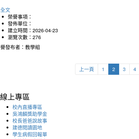
詳全文
榮譽事項：
發佈單位：
建立時間：2026-04-23
瀏覽次數：276
榮譽發布者：教學組
上一頁
1
2
3
4
線上專區
校內直播專區
吳鴻麟獎助學金
校長爸爸說故事
建德閱讀園地
學生病假回報單