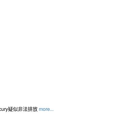
cury疑似非法排放
more...