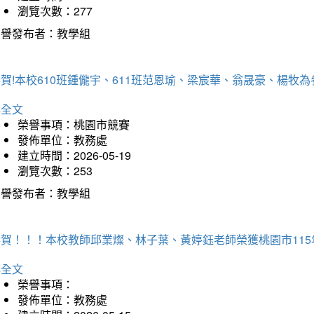
瀏覽次數：277
榮譽發布者：教學組
恭賀!本校610班鍾儱宇、611班范恩瑜、梁宸華、翁晟豪、楊
詳全文
榮譽事項：桃園市競賽
發佈單位：教務處
建立時間：2026-05-19
瀏覽次數：253
榮譽發布者：教學組
恭賀！！！本校教師邱業燦、林子葉、黃婷鈺老師榮獲桃園市11
詳全文
榮譽事項：
發佈單位：教務處