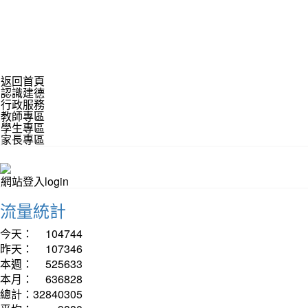
返回首頁
認識建德
行政服務
教師專區
學生專區
家長專區
網站登入login
流量統計
今天：
104744
昨天：
107346
本週：
525633
本月：
636828
總計：
32840305