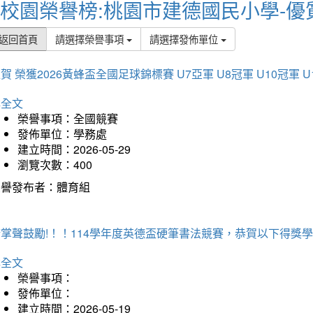
校園榮譽榜:桃園市建德國民小學-優
返回首頁
請選擇榮譽事項
請選擇發佈單位
賀 榮獲2026黃蜂盃全國足球錦標賽 U7亞軍 U8冠軍 U10冠軍 U
詳全文
榮譽事項：全國競賽
發佈單位：學務處
建立時間：2026-05-29
瀏覽次數：400
榮譽發布者：體育組
掌聲鼓勵!！！114學年度英德盃硬筆書法競賽，恭賀以下得獎
詳全文
榮譽事項：
發佈單位：
建立時間：2026-05-19