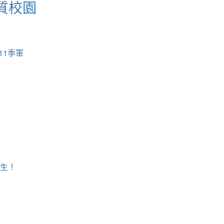
質校園
11季軍
學生！