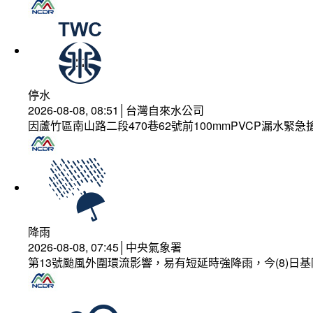
停水
2026-08-08, 08:51│台灣自來水公司
因蘆竹區南山路二段470巷62號前100mmPVCP漏水緊急
降雨
2026-08-08, 07:45│中央氣象署
第13號颱風外圍環流影響，易有短延時強降雨，今(8)