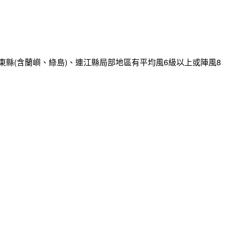
縣(含蘭嶼、綠島)、連江縣局部地區有平均風6級以上或陣風8