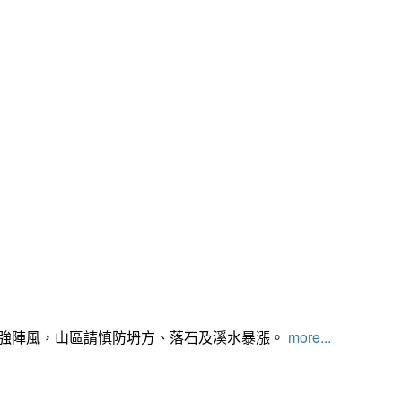
及強陣風，山區請慎防坍方、落石及溪水暴漲。
more...