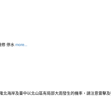
搶修 停水
more...
日基隆北海岸及臺中以北山區有局部大雨發生的機率，請注意雷擊