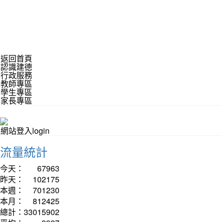
返回首頁
認識建德
行政服務
教師專區
學生專區
家長專區
網站登入login
流量統計
今天：
67963
昨天：
102175
本週：
701230
本月：
812425
總計：
33015902