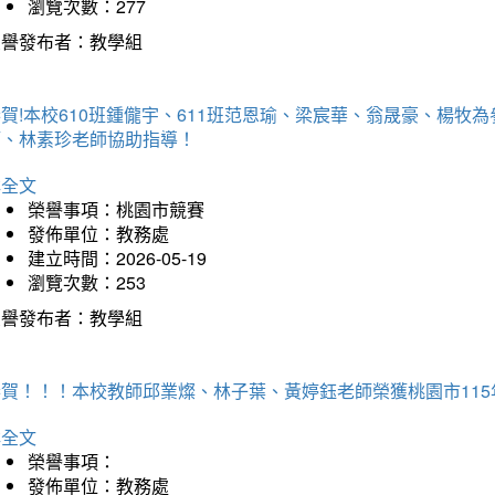
瀏覽次數：277
榮譽發布者：教學組
賀!本校610班鍾儱宇、611班范恩瑜、梁宸華、翁晟豪、楊
師、林素珍老師協助指導！
詳全文
榮譽事項：桃園市競賽
發佈單位：教務處
建立時間：2026-05-19
瀏覽次數：253
榮譽發布者：教學組
恭賀！！！本校教師邱業燦、林子葉、黃婷鈺老師榮獲桃園市11
詳全文
榮譽事項：
發佈單位：教務處