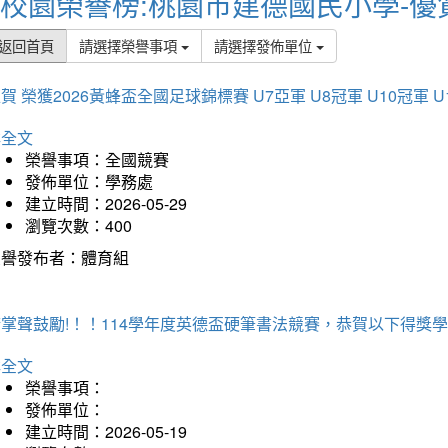
校園榮譽榜:桃園市建德國民小學-優
返回首頁
請選擇榮譽事項
請選擇發佈單位
賀 榮獲2026黃蜂盃全國足球錦標賽 U7亞軍 U8冠軍 U10冠軍 U
詳全文
榮譽事項：全國競賽
發佈單位：學務處
建立時間：2026-05-29
瀏覽次數：400
榮譽發布者：體育組
掌聲鼓勵!！！114學年度英德盃硬筆書法競賽，恭賀以下得獎
詳全文
榮譽事項：
發佈單位：
建立時間：2026-05-19