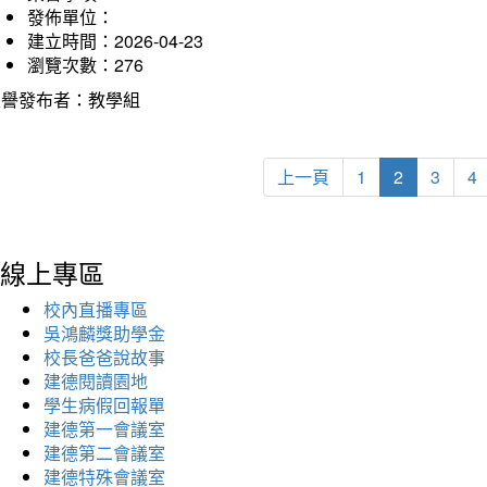
發佈單位：
建立時間：2026-04-23
瀏覽次數：276
榮譽發布者：教學組
上一頁
1
2
3
4
線上專區
校內直播專區
吳鴻麟獎助學金
校長爸爸說故事
建德閱讀園地
學生病假回報單
建德第一會議室
建德第二會議室
建德特殊會議室