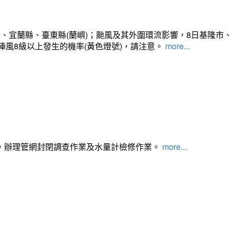
、宜蘭縣、臺東縣(蘭嶼)；颱風及其外圍環流影響，8日基隆市
陣風8級以上發生的機率(黃色燈號)，請注意。
more...
，辦理管網封閉調查作業及水量計檢修作業。
more...