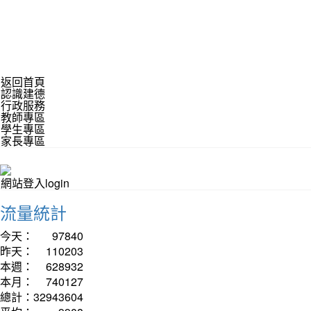
返回首頁
認識建德
行政服務
教師專區
學生專區
家長專區
網站登入login
流量統計
今天：
97840
昨天：
110203
本週：
628932
本月：
740127
總計：
32943604