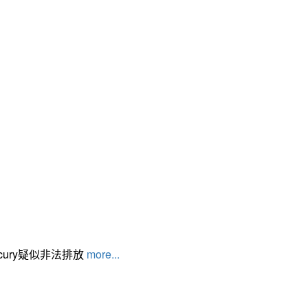
cury疑似非法排放
more...