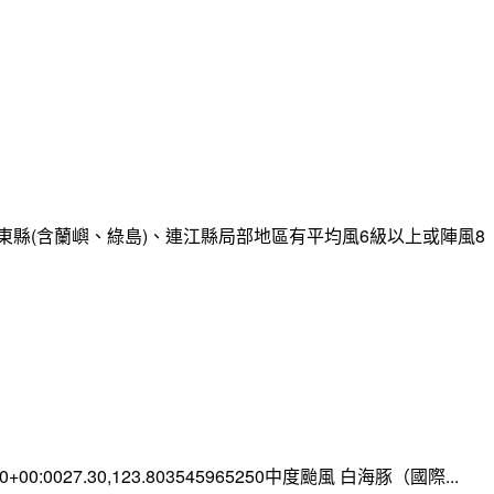
縣(含蘭嶼、綠島)、連江縣局部地區有平均風6級以上或陣風8
:00+00:0027.30,123.803545965250中度颱風 白海豚（國際...