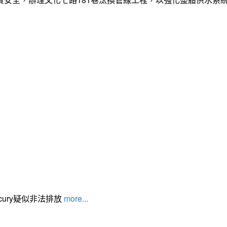
cury疑似非法排放
more...