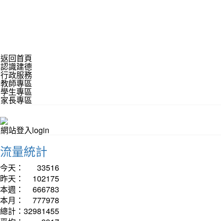
返回首頁
認識建德
行政服務
教師專區
學生專區
家長專區
網站登入login
流量統計
今天：
33516
昨天：
102175
本週：
666783
本月：
777978
總計：
32981455