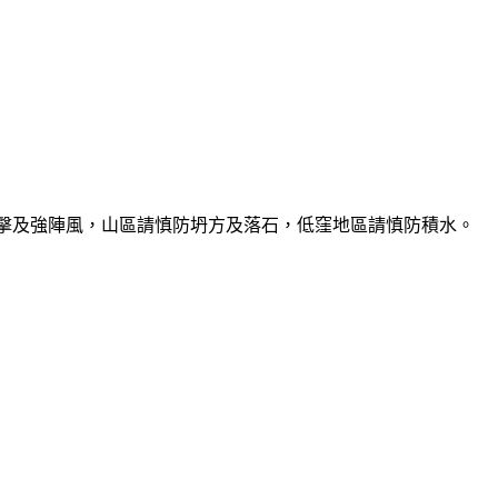
雷擊及強陣風，山區請慎防坍方及落石，低窪地區請慎防積水。