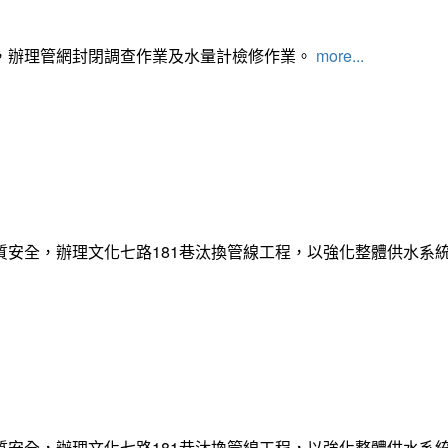
，辦理管網封閉調查作業及水量計檢修作業。
more...
質安全，辦理文化七路181巷汰換管線工程，以強化整體供水系
質安全，辦理文化七路181巷汰換管線工程，以強化整體供水系