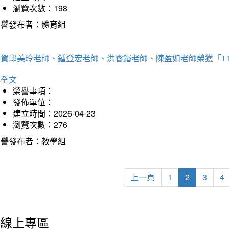
瀏覽次數：198
榮譽發布者：體育組
恭賀邱美玲老師、鍾登宏老師、洪睿鍲老師、陳盈如老師榮獲「1
詳全文
榮譽事項：
發佈單位：
建立時間：2026-04-23
瀏覽次數：276
榮譽發布者：教學組
上一頁
1
2
3
4
線上專區