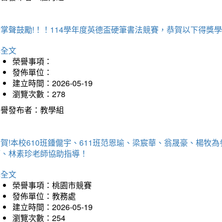
掌聲鼓勵!！！114學年度英德盃硬筆書法競賽，恭賀以下得獎
詳全文
榮譽事項：
發佈單位：
建立時間：2026-05-19
瀏覽次數：278
榮譽發布者：教學組
賀!本校610班鍾儱宇、611班范恩瑜、梁宸華、翁晟豪、楊
師、林素珍老師協助指導！
詳全文
榮譽事項：桃園市競賽
發佈單位：教務處
建立時間：2026-05-19
瀏覽次數：254