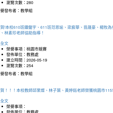
瀏覽次數：280
榮譽發布者：教學組
賀!本校610班鍾儱宇、611班范恩瑜、梁宸華、翁晟豪、楊
師、林素珍老師協助指導！
詳全文
榮譽事項：桃園市競賽
發佈單位：教務處
建立時間：2026-05-19
瀏覽次數：254
榮譽發布者：教學組
恭賀！！！本校教師邱業燦、林子葉、黃婷鈺老師榮獲桃園市11
詳全文
榮譽事項：
發佈單位：教務處