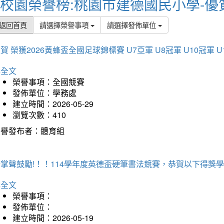
校園榮譽榜:桃園市建德國民小學-優
返回首頁
請選擇榮譽事項
請選擇發佈單位
賀 榮獲2026黃蜂盃全國足球錦標賽 U7亞軍 U8冠軍 U10冠軍 U
詳全文
榮譽事項：全國競賽
發佈單位：學務處
建立時間：2026-05-29
瀏覽次數：410
榮譽發布者：體育組
掌聲鼓勵!！！114學年度英德盃硬筆書法競賽，恭賀以下得獎
詳全文
榮譽事項：
發佈單位：
建立時間：2026-05-19