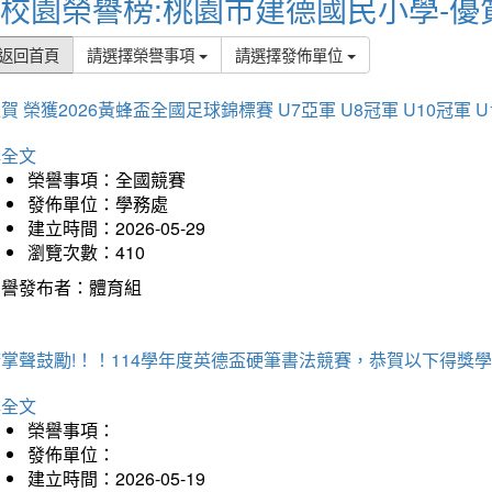
校園榮譽榜:桃園市建德國民小學-優
返回首頁
請選擇榮譽事項
請選擇發佈單位
賀 榮獲2026黃蜂盃全國足球錦標賽 U7亞軍 U8冠軍 U10冠軍 U
詳全文
榮譽事項：全國競賽
發佈單位：學務處
建立時間：2026-05-29
瀏覽次數：410
榮譽發布者：體育組
掌聲鼓勵!！！114學年度英德盃硬筆書法競賽，恭賀以下得獎
詳全文
榮譽事項：
發佈單位：
建立時間：2026-05-19