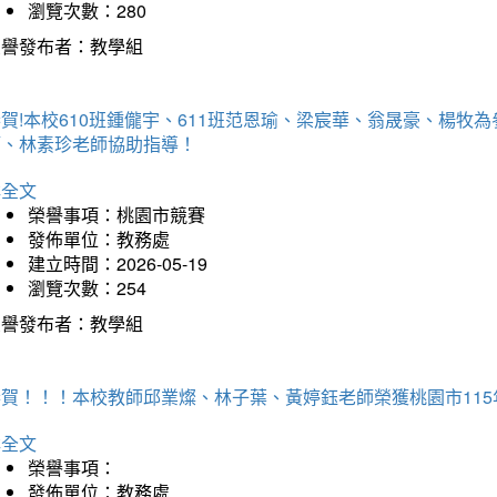
瀏覽次數：280
榮譽發布者：教學組
賀!本校610班鍾儱宇、611班范恩瑜、梁宸華、翁晟豪、楊
師、林素珍老師協助指導！
詳全文
榮譽事項：桃園市競賽
發佈單位：教務處
建立時間：2026-05-19
瀏覽次數：254
榮譽發布者：教學組
恭賀！！！本校教師邱業燦、林子葉、黃婷鈺老師榮獲桃園市11
詳全文
榮譽事項：
發佈單位：教務處