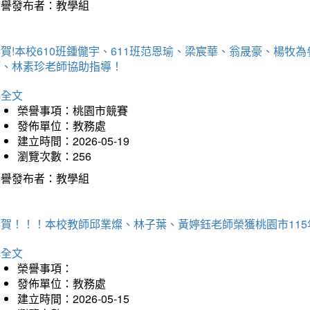
榮譽發布者：教學組
賀!本校610班鍾儱宇、611班范恩瑜、梁宸華、翁晟豪、楊
師、林素珍老師協助指導！
詳全文
榮譽事項：桃園市競賽
發佈單位：教務處
建立時間：2026-05-19
瀏覽次數：256
榮譽發布者：教學組
恭賀！！！本校教師邱業燦、林子葉、黃婷鈺老師榮獲桃園市11
詳全文
榮譽事項：
發佈單位：教務處
建立時間：2026-05-15