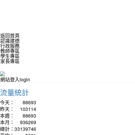
返回首頁
認識建德
行政服務
教師專區
學生專區
家長專區
網站登入login
流量統計
今天：
88693
昨天：
103114
本週：
88693
本月：
936269
總計：
33139746