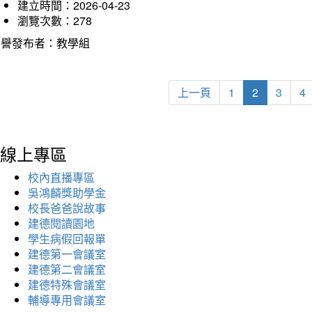
建立時間：2026-04-23
瀏覽次數：278
榮譽發布者：教學組
上一頁
1
2
3
4
線上專區
校內直播專區
吳鴻麟獎助學金
校長爸爸說故事
建德閱讀園地
學生病假回報單
建德第一會議室
建德第二會議室
建德特殊會議室
輔導專用會議室